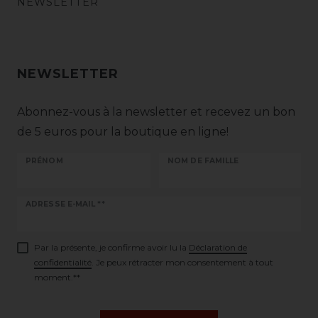
NEWSLETTER
NEWSLETTER
Abonnez-vous à la newsletter et recevez un bon
de 5 euros pour la boutique en ligne!
PRÉNOM
NOM DE FAMILLE
Ceres::Template.newsletterHoneypotLabel
ADRESSE E-MAIL **
Par la présente, je confirme avoir lu la
Déclaration de
confidentialité
. Je peux rétracter mon consentement à tout
moment.**