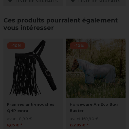
LISTE DE SOUHAITS
LISTE DE SOUHAITS
Ces produits pourraient également
vous intéresser
-10%
-10%
Franges anti-mouches
Horseware AmEco Bug
QHP extra
Buster
avant 8,90 €
avant 169,90 €
8,05 € *
152,95 € *