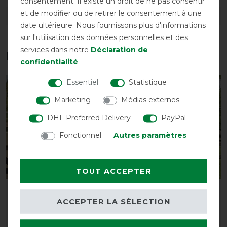
consentement. Il existe un droit de ne pas consentir
et de modifier ou de retirer le consentement à une
DÉTAILS SUR LA SÉCURITÉ DES PRODUITS
date ultérieure. Nous fournissons plus d'informations
sur l'utilisation des données personnelles et des
services dans notre
Déclaration de
Les accessoires parfaits pour vous
confidentialité
.
Essentiel
Statistique
-10%
-10%
Marketing
Médias externes
DHL Preferred Delivery
PayPal
Fonctionnel
Autres paramètres
TOUT ACCEPTER
Couverture anti-
Couvre-reins anti-
ACCEPTER LA SÉLECTION
mouches QHP Combo
mouches QHP avec
avec couvre-cou
couvre-cou