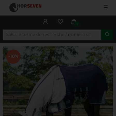
☰
0
-10%