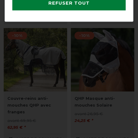
avant 84,95 €
avant 69,95 €
REFUSER TOUT
76,45 € *
62,95 € *
LISTE DE SOUHAITS
LISTE DE SOUHAITS
-10%
-10%
Couvre-reins anti-
QHP Masque anti-
mouches QHP avec
mouches Solaire
franges
avant 26,95 €
avant 69,95 €
24,25 € *
62,95 € *