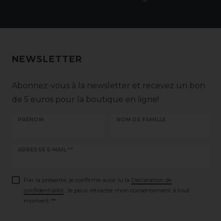
NEWSLETTER
Abonnez-vous à la newsletter et recevez un bon
de 5 euros pour la boutique en ligne!
PRÉNOM
NOM DE FAMILLE
Ceres::Template.newsletterHoneypotLabel
ADRESSE E-MAIL **
Par la présente, je confirme avoir lu la
Déclaration de
confidentialité
. Je peux rétracter mon consentement à tout
moment.**