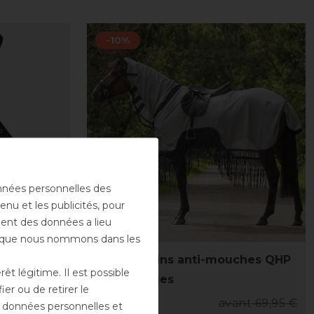
-10%
onnées personnelles des
enu et les publicités, pour
ement des données a lieu
rs que nous nommons dans les
QHP extra
Couvre-reins anti-mouches QHP
t légitime. Il est possible
avec franges
er ou de retirer le
ant 8,90 €
62,95 € *
avant 69,95 €
es données personnelles et