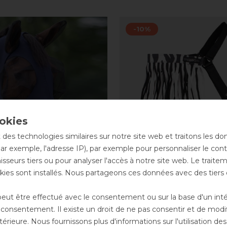
-10%
 des technologies similaires sur notre site web et traitons les d
par exemple, l'adresse IP), par exemple pour personnaliser le cont
sseurs tiers ou pour analyser l'accès à notre site web. Le trait
ies sont installés. Nous partageons ces données avec des tie
ue anti-mouches
Franges anti-mouches 
ut être effectué avec le consentement ou sur la base d'un intérê
g
onsentement. Il existe un droit de ne pas consentir et de modifi
avant 19,90 €
8,05 € *
av
rieure. Nous fournissons plus d'informations sur l'utilisation d