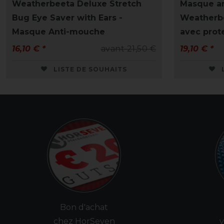
Weatherbeeta Deluxe Stretch
Masque a
Bug Eye Saver with Ears -
Weatherbe
Masque Anti-mouche
avec prote
16,10 € *
avant 21,50 €
19,10 € *
LISTE DE SOUHAITS
Bon d'achat
chez HorSeven
v