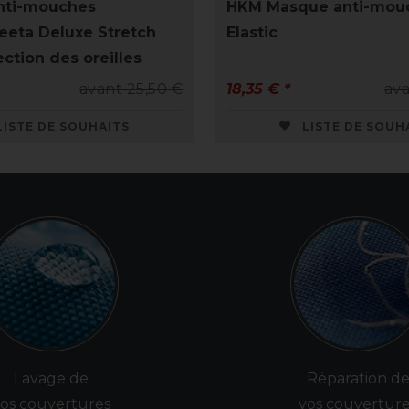
nti-mouches
HKM Masque anti-mou
eta Deluxe Stretch
Elastic
ction des oreilles
avant 25,50 €
18,35 € *
ava
LISTE DE SOUHAITS
LISTE DE SOUH
Lavage de
Réparation d
os couvertures
vos couvertur