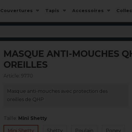
Couvertures
Tapis
Accessoires
Colle
MASQUE ANTI-MOUCHES QH
OREILLES
Article
:
9770
Masque anti-mouches avec protection des
oreilles de QHP
Taille:
Mini Shetty
Mini Shetty
Shetty
Poulain
Poney