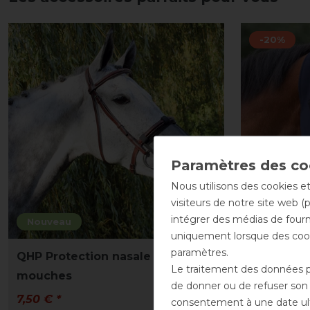
-20%
Nous utilisons des cookies et
visiteurs de notre site web (
intégrer des médias de fourni
Nouveau
uniquement lorsque des cook
paramètres.
QHP Protection nasale contre les
QHP Masq
Le traitement des données pe
mouches
Super Bu
de donner ou de refuser son c
7,50 € *
15,95 € *
consentement à une date ulté