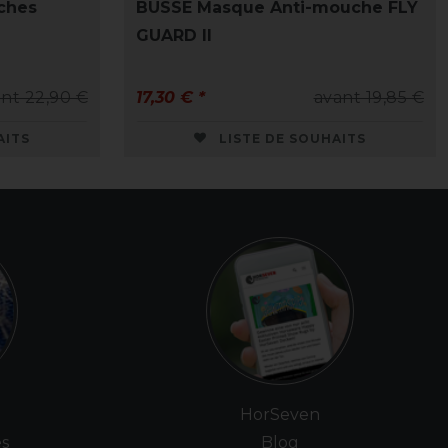
ches
BUSSE Masque Anti-mouche FLY
GUARD II
nt 22,90 €
17,30 € *
avant 19,85 €
AITS
LISTE DE SOUHAITS
e
HorSeven
es
Blog