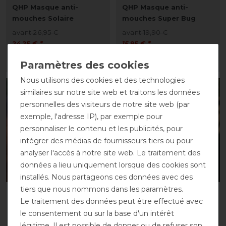
QHP Masque anti-
QHP Masque anti-
mouches Solaire
mouches Super Bug
avant 26,95 €
avant 19,90 €
24,25 € *
15,95 € *
LISTE DE SOUHAITS
LISTE DE SOUHAITS
Nous utilisons des cookies et des technologies
-20%
-20%
similaires sur notre site web et traitons les données
personnelles des visiteurs de notre site web (par
exemple, l'adresse IP), par exemple pour
personnaliser le contenu et les publicités, pour
intégrer des médias de fournisseurs tiers ou pour
analyser l'accès à notre site web. Le traitement des
données a lieu uniquement lorsque des cookies sont
installés. Nous partageons ces données avec des
tiers que nous nommons dans les paramètres.
QHP Masque anti-
QHP Masque anti-
Le traitement des données peut être effectué avec
mouches Super Bug
mouches Super Bug
le consentement ou sur la base d'un intérêt
avant 19,90 €
avant 19,90 €
légitime. Il est possible de donner ou de refuser son