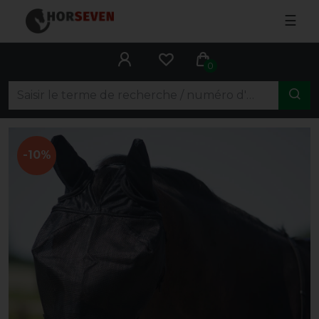
☰
0
-10%