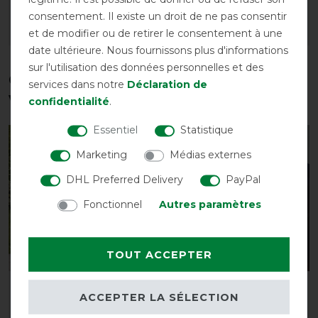
15,95 € *
15,95 € *
consentement. Il existe un droit de ne pas consentir
et de modifier ou de retirer le consentement à une
LISTE DE SOUHAITS
LISTE DE SOUHAITS
date ultérieure. Nous fournissons plus d'informations
sur l'utilisation des données personnelles et des
Ces produits pourraient également
services dans notre
Déclaration de
vous intéresser
confidentialité
.
Essentiel
Statistique
-13%
-13%
Marketing
Médias externes
DHL Preferred Delivery
PayPal
Fonctionnel
Autres paramètres
TOUT ACCEPTER
Waldhausen Couverture
Waldhausen Masque
ACCEPTER LA SÉLECTION
anti-eczéma/anti-
Anti-mouche SKINNY