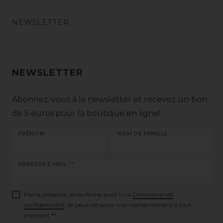
NEWSLETTER
NEWSLETTER
Abonnez-vous à la newsletter et recevez un bon
de 5 euros pour la boutique en ligne!
PRÉNOM
NOM DE FAMILLE
Ceres::Template.newsletterHoneypotLabel
ADRESSE E-MAIL **
Par la présente, je confirme avoir lu la
Déclaration de
confidentialité
. Je peux rétracter mon consentement à tout
moment.**