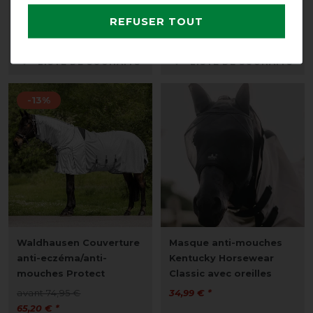
mouches Protect
avant 24,90 €
avant 74,95 €
21,70 € *
REFUSER TOUT
65,20 € *
LISTE DE SOUHAITS
LISTE DE SOUHAITS
-13%
Waldhausen Couverture
Masque anti-mouches
anti-eczéma/anti-
Kentucky Horsewear
mouches Protect
Classic avec oreilles
avant 74,95 €
34,99 € *
65,20 € *