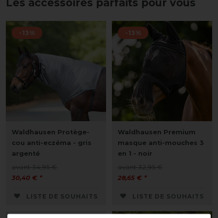
Les accessoires parfaits pour vous
-13%
-13%
Waldhausen Protège-
Waldhausen Premium
cou anti-eczéma - gris
masque anti-mouches 3
argenté
en 1 - noir
avant 34,95 €
avant 32,95 €
30,40 € *
28,65 € *
LISTE DE SOUHAITS
LISTE DE SOUHAITS