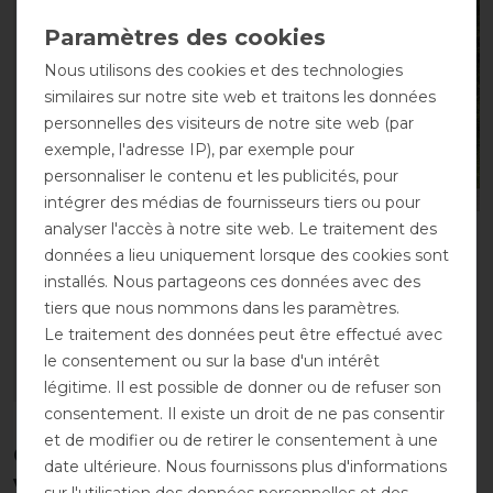
-13%
-13%
Nous utilisons des cookies et des technologies
similaires sur notre site web et traitons les données
personnelles des visiteurs de notre site web (par
exemple, l'adresse IP), par exemple pour
personnaliser le contenu et les publicités, pour
intégrer des médias de fournisseurs tiers ou pour
analyser l'accès à notre site web. Le traitement des
Waldhausen Comfort
Waldhausen Comfort
données a lieu uniquement lorsque des cookies sont
guêtre de transport -
Chemise anti-mouches -
installés. Nous partageons ces données avec des
gris
gris
tiers que nous nommons dans les paramètres.
avant 84,95 €
avant 69,95 €
Le traitement des données peut être effectué avec
73,90 € *
60,85 € *
le consentement ou sur la base d'un intérêt
LISTE DE SOUHAITS
LISTE DE SOUHAITS
légitime. Il est possible de donner ou de refuser son
consentement. Il existe un droit de ne pas consentir
et de modifier ou de retirer le consentement à une
Ces produits pourraient également
date ultérieure. Nous fournissons plus d'informations
vous intéresser
sur l'utilisation des données personnelles et des