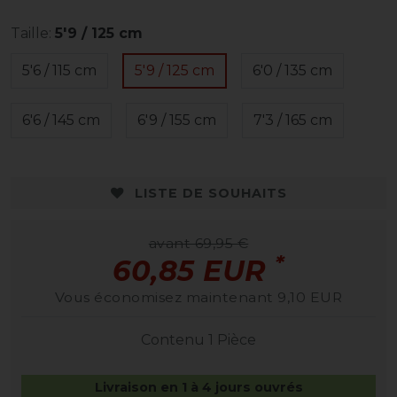
Taille:
5'9 / 125 cm
5'6 / 115 cm
5'9 / 125 cm
6'0 / 135 cm
6'6 / 145 cm
6'9 / 155 cm
7'3 / 165 cm
LISTE DE SOUHAITS
avant 69,95 €
*
60,85 EUR
Vous économisez maintenant 9,10 EUR
Contenu
1
Pièce
Livraison en 1 à 4 jours ouvrés