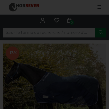
☰
0
-13%