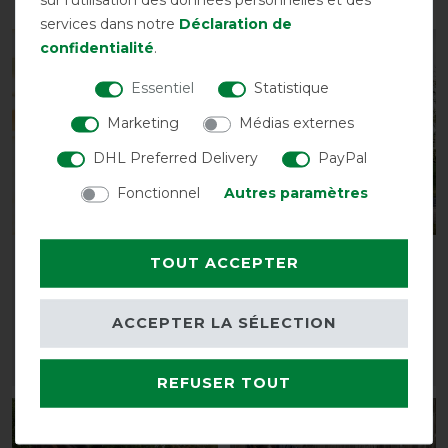
services dans notre
Déclaration de
confidentialité
.
-20%
-10%
Essentiel
Statistique
Marketing
Médias externes
DHL Preferred Delivery
PayPal
Fonctionnel
Autres paramètres
Best-seller
HorSeven Couverture
Horseware Amigo Net
TOUT ACCEPTER
séchante - marine
Cooler
avant 54,90 €
avant 59,95 €
ACCEPTER LA SÉLECTION
43,90 € *
53,95 € *
LISTE DE SOUHAITS
LISTE DE SOUHAITS
REFUSER TOUT
-13%
-5%