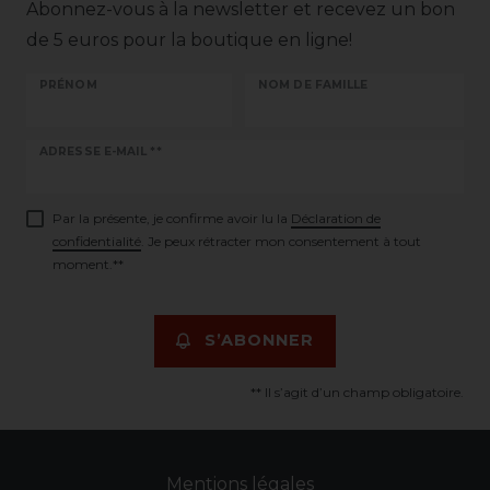
Abonnez-vous à la newsletter et recevez un bon
de 5 euros pour la boutique en ligne!
PRÉNOM
NOM DE FAMILLE
Ceres::Template.newsletterHoneypotLabel
ADRESSE E-MAIL **
Par la présente, je confirme avoir lu la
Déclaration de
confidentialité
. Je peux rétracter mon consentement à tout
moment.**
S’ABONNER
** Il s’agit d’un champ obligatoire.
Mentions légales