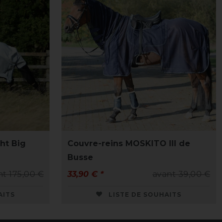
ht Big
Couvre-reins MOSKITO III de
Busse
nt 175,00 €
33,90 € *
avant 39,00 €
AITS
LISTE DE SOUHAITS