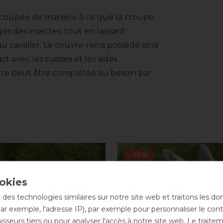
coupée de manière à ce que la croupe,
gés des insectes, tout en laissant
cavalier. Le couvre-reins possède ainsi
 avec les cuisses et les aides
ure peut être complétée au besoin par
-13%
 des technologies similaires sur notre site web et traitons les d
par exemple, l'adresse IP), par exemple pour personnaliser le cont
sseurs tiers ou pour analyser l'accès à notre site web. Le trait