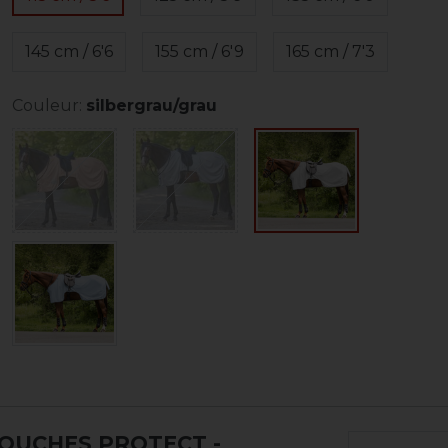
145 cm / 6'6
155 cm / 6'9
165 cm / 7'3
Couleur:
silbergrau/grau
MOUCHES PROTECT
-