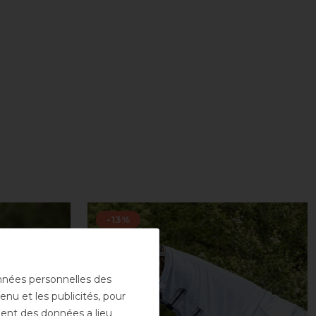
-13%
onnées personnelles des
enu et les publicités, pour
ement des données a lieu