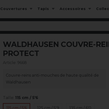
Couvertures
Tapis
Accessoires
Colle
WALDHAUSEN COUVRE-REI
PROTECT
Article
:
9668
Couvre-reins anti-mouches de haute qualité de
Waldhausen
Taille:
115 cm / 5'6
115 cm / 5'6
125 cm / 5'9
135 cm / 6'0