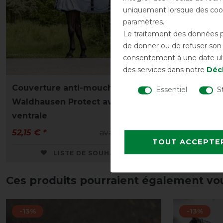
uniquement lorsque des cook
paramètres.
Le traitement des données pe
de donner ou de refuser son c
consentement à une date ulté
des services dans notre
Décl
Couverture anti-mouches
Couvertur
Essentiel
S
Waldhausen Protect avec sangle
Waldhause
ventrale
ventrale
52,15 € *
avant 59,95 €
52,15 € *
TOUT ACCEPTE
LISTE DE SOUHAITS
Ces produits pourraient également vo
-13%
-13%