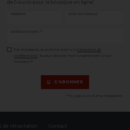
de 5 euros pour la boutique en ligne!
PRÉNOM
NOM DE FAMILLE
Ceres::Template.newsletterHoneypotLabel
ADRESSE E-MAIL **
Par la présente, je confirme avoir lu la
Déclaration de
confidentialité
. Je peux rétracter mon consentement à tout
moment.**
S’ABONNER
** Il s’agit d’un champ obligatoire.
t de rétractation
Contact