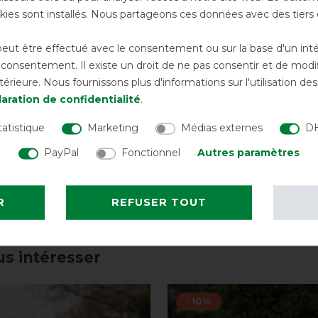
ies sont installés. Nous partageons ces données avec des tie
ut être effectué avec le consentement ou sur la base d'un intérê
onsentement. Il existe un droit de ne pas consentir et de modifi
rieure. Nous fournissons plus d'informations sur l'utilisation d
aration de confidentialité
.
e anti-mouches
Waldhausen Masque An
tatistique
Marketing
Médias externes
DH
n Protect avec sangle
mouche Protect
PayPal
Fonctionnel
Autres paramètres
avant 59,95 €
13,00 € *
av
R
REFUSER TOUT
LISTE DE SOUHAITS
LISTE DE SOUH
us intéresser
-10%