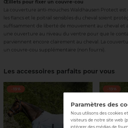
Œillets pour fixer un couvre-cou
La couverture anti-mouches Waldhausen Protect est 
les flancs et le poitrail sensibles du cheval soient proté
suffisamment de liberté de mouvement au cheval et au 
une ouverture au niveau du ventre pour que le contact
parviennent encore clairement au cheval. La couvert
un couvre-cou supplémentaire (non fourni).
Les accessoires parfaits pour vous
-13%
-13%
Nous utilisons des cookies et
visiteurs de notre site web (
intégrer des médias de fourni