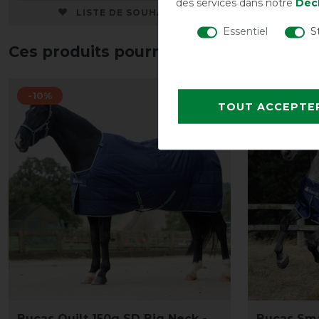
des services dans notre
Décl
LISTE DE SOUHAITS
Essentiel
S
Ces produits pourraient également vo
-10%
-10%
TOUT ACCEPTE
Bucas Quilt 150g SD Big Neck -
Bucas Sma