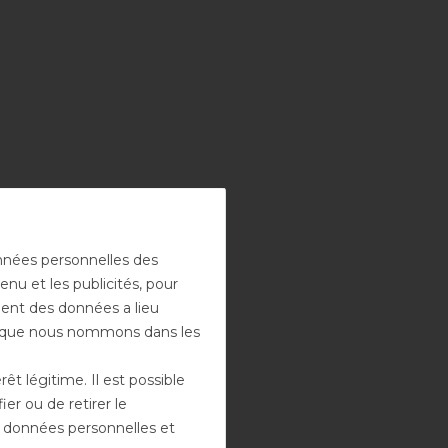
onnées personnelles des
enu et les publicités, pour
ement des données a lieu
rs que nous nommons dans les
t légitime. Il est possible
er ou de retirer le
es données personnelles et