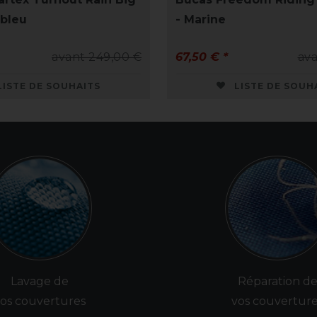
 bleu
- Marine
avant 249,00 €
67,50 € *
ava
LISTE DE SOUHAITS
LISTE DE SOUH
Lavage de
Réparation d
os couvertures
vos couvertur