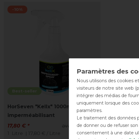
-10%
Nous utilisons des cookies et
visiteurs de notre site web (
Best-seller
intégrer des médias de fourni
uniquement lorsque des cook
HorSeven "Kellx" 1000ml - Spray
paramètres.
imperméabilisant
Le traitement des données pe
de donner ou de refuser son c
17,80 € *
avant 19,80 €
consentement à une date ulté
1
Litre
| 17,80 € / Litre