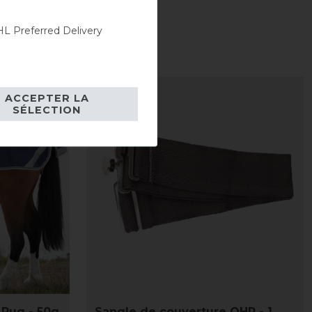
L Preferred Delivery
-10%
ACCEPTER LA
SÉLECTION
Rug - 50g
Sangle de couverture QHP - 1