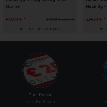
Marine
Neck 0g -
103,50 € *
avant 115,00 €
224,10 € *
LISTE DE SOUHAITS
Bon d'achat
chez HorSeven
v