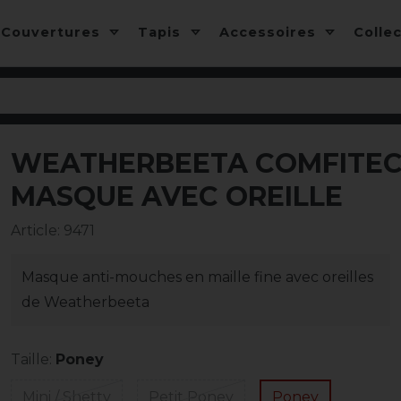
Couvertures
Tapis
Accessoires
Colle
WEATHERBEETA COMFITEC 
-25%
MASQUE AVEC OREILLE
Article
:
9471
Masque anti-mouches en maille fine avec oreilles
de Weatherbeeta
Taille:
Poney
Mini / Shetty
Petit Poney
Poney