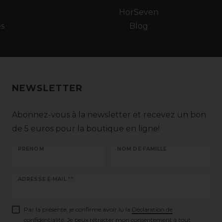
e
HorSeven
es
Blog
NEWSLETTER
Abonnez-vous à la newsletter et recevez un bon
de 5 euros pour la boutique en ligne!
PRÉNOM
NOM DE FAMILLE
Ceres::Template.newsletterHoneypotLabel
ADRESSE E-MAIL **
Par la présente, je confirme avoir lu la
Déclaration de
confidentialité
. Je peux rétracter mon consentement à tout