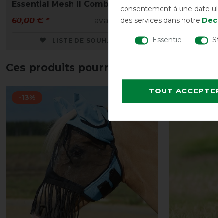
Essential Mesh II Combo Neck
II Detach 
consentement à une date ulté
des services dans notre
Décl
60,00 € *
avant 80,00 €
97,50 € *
Essentiel
S
LISTE DE SOUHAITS
Ces produits pourraient également vo
TOUT ACCEPTE
-13%
-13%