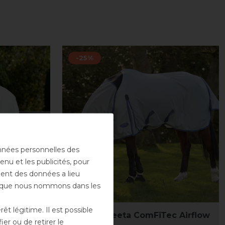
-25%
onnées personnelles des
enu et les publicités, pour
ement des données a lieu
rs que nous nommons dans les
t légitime. Il est possible
ec
Weatherbeeta ComFiTec Airflow
er ou de retirer le