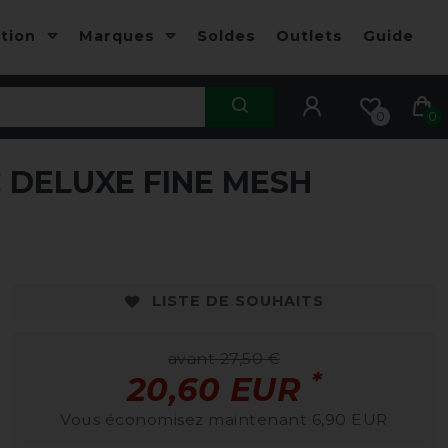
ction
Marques
Soldes
Outlets
Guide
0
0
DELUXE FINE MESH
-25%
-
LISTE DE SOUHAITS
avant 27,50 €
*
20,60 EUR
Vous économisez maintenant 6,90 EUR