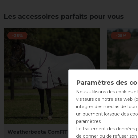
Les accessoires parfaits pour vous
-25%
-25%
Nous utilisons des cookies et
visiteurs de notre site web (
intégrer des médias de fourni
uniquement lorsque des cook
paramètres.
Le traitement des données pe
Weatherbeeta ComFiTec
Weatherbe
de donner ou de refuser son c