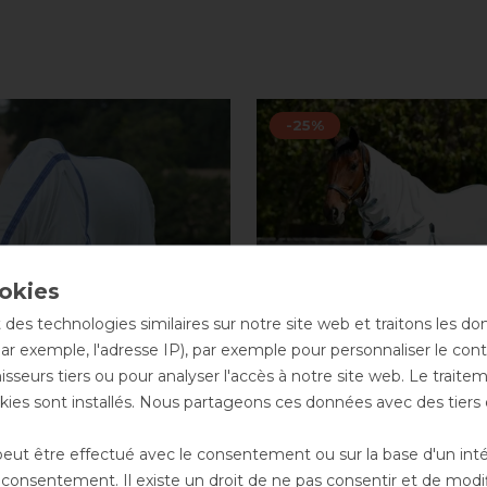
-25%
 des technologies similaires sur notre site web et traitons les d
par exemple, l'adresse IP), par exemple pour personnaliser le cont
sseurs tiers ou pour analyser l'accès à notre site web. Le trait
ies sont installés. Nous partageons ces données avec des tie
ut être effectué avec le consentement ou sur la base d'un intérê
eta ComFiTec Airflow
Weatherbeeta ComFiT
onsentement. Il existe un droit de ne pas consentir et de modifi