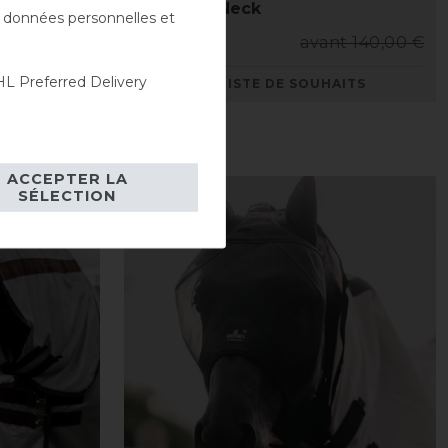
bo Neck
II Combo Neck
es données personnelles et
nt 80,00 €
105,00 € *
avant 140,00 €
L Preferred Delivery
AITS
LISTE DE SOUHAITS
ACCEPTER LA
SÉLECTION