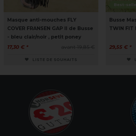
Best-selle
Masque anti-mouches FLY
Busse Ma
COVER FRANSEN GAP II de Busse
TWIN FIT 
- bleu clair/noir , petit poney
17,30 € *
avant 19,85 €
29,55 € *
LISTE DE SOUHAITS