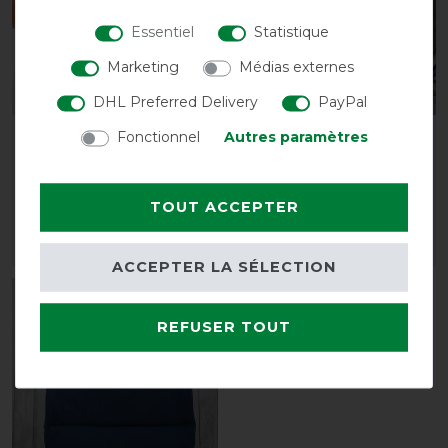
Essentiel
Statistique
Marketing
Médias externes
DHL Preferred Delivery
PayPal
Fonctionnel
Autres paramètres
Gants Back on Track -
Kentucky Horsewear
noir
Cryo Ice Boots - noir
avant 35,85 €
164,99 € *
TOUT ACCEPTER
32,30 € *
LISTE DE SOUHAITS
LISTE DE SOUHAITS
ACCEPTER LA SÉLECTION
-25%
REFUSER TOUT