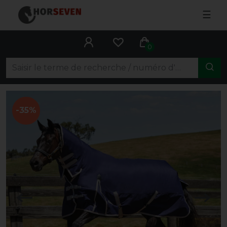
☰
0
-35%