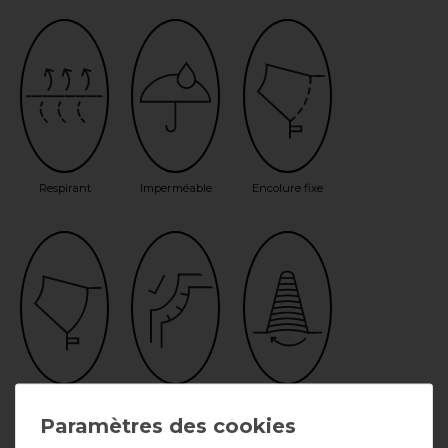
Respirant
Imperméable
Encolure fixe
Encolure
Sous-
Gousset
incluse
couverture
d'aisance
possible