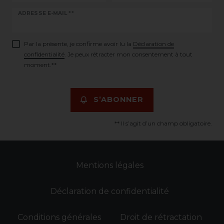
Ceres::Template.newsletterHoneypotLabel
ADRESSE E-MAIL **
Par la présente, je confirme avoir lu la
Déclaration de
confidentialité
. Je peux rétracter mon consentement à tout
moment.**
S’ABONNER
** Il s’agit d’un champ obligatoire.
Mentions légales
Déclaration de confidentialité
Conditions générales
Droit de rétractation