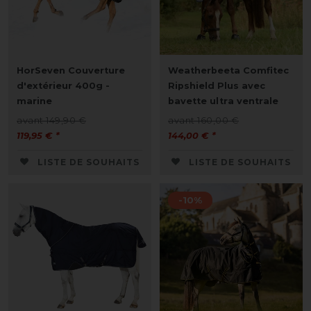
HorSeven Couverture
Weatherbeeta Comfitec
d'extérieur 400g -
Ripshield Plus avec
marine
bavette ultra ventrale
avant 149,90 €
avant 160,00 €
119,95 € *
144,00 € *
LISTE DE SOUHAITS
LISTE DE SOUHAITS
-10%