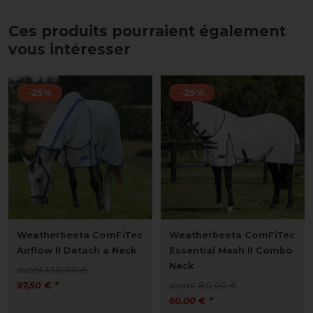
Ces produits pourraient également
vous intéresser
-25%
-25%
Weatherbeeta ComFiTec
Weatherbeeta ComFiTec
Airflow II Detach a Neck
Essential Mesh II Combo
Neck
avant 130,00 €
97,50 € *
avant 80,00 €
60,00 € *