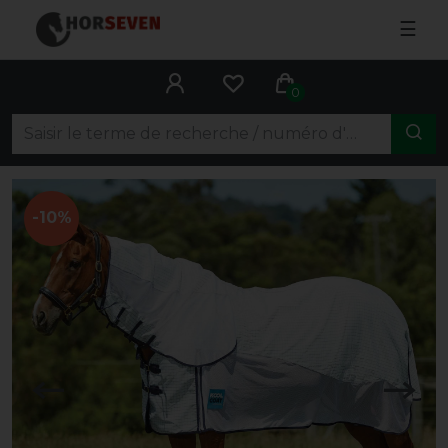
☰
0
-10%