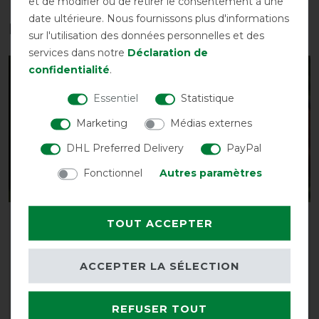
et de modifier ou de retirer le consentement à une
date ultérieure. Nous fournissons plus d'informations
Les accessoires parfaits pour vous
sur l'utilisation des données personnelles et des
services dans notre
Déclaration de
confidentialité
.
-25%
-25%
Essentiel
Statistique
Marketing
Médias externes
DHL Preferred Delivery
PayPal
Fonctionnel
Autres paramètres
Weatherbeeta Deluxe
Weatherbeeta Deluxe
TOUT ACCEPTER
Stretch Bug Eye Saver
Stretch Bug Eye Saver
with Ears - Masque Anti-
with Ears - Masque Anti-
ACCEPTER LA SÉLECTION
mouche
mouche
avant 21,50 €
avant 21,50 €
16,10 € *
16,10 € *
REFUSER TOUT