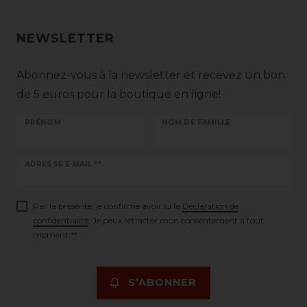
NEWSLETTER
Abonnez-vous à la newsletter et recevez un bon
de 5 euros pour la boutique en ligne!
PRÉNOM
NOM DE FAMILLE
Ceres::Template.newsletterHoneypotLabel
ADRESSE E-MAIL **
Par la présente, je confirme avoir lu la
Déclaration de
confidentialité
. Je peux rétracter mon consentement à tout
moment.**
S’ABONNER