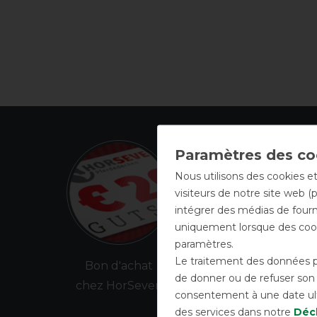
Nous utilisons des cookies et
visiteurs de notre site web (
intégrer des médias de fourni
uniquement lorsque des cook
paramètres.
Le traitement des données pe
Bon d'achat
de donner ou de refuser son c
chez HorSeven
v
consentement à une date ulté
des services dans notre
Décl