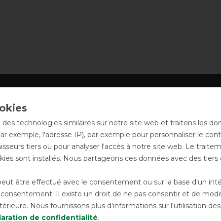
 des technologies similaires sur notre site web et traitons les d
par exemple, l'adresse IP), par exemple pour personnaliser le cont
sseurs tiers ou pour analyser l'accès à notre site web. Le trait
ies sont installés. Nous partageons ces données avec des tie
ut être effectué avec le consentement ou sur la base d'un intérê
Lavage de
Réparation d
onsentement. Il existe un droit de ne pas consentir et de modifi
os couvertures
vos couvertur
rieure. Nous fournissons plus d'informations sur l'utilisation d
aration de confidentialité
.