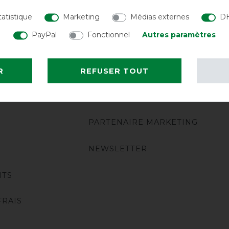
tatistique
Marketing
Médias externes
DH
PayPal
Fonctionnel
Autres paramètres
HORSEVEN
A PROPOS DE NOUS
R
REFUSER TOUT
L'ÉQUIPE HORSEVEN
PARTENAIRE MARKETING
NEWSLETTER
NTS
FRAIS