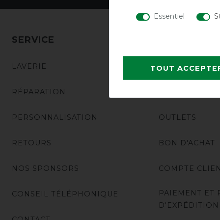
Essentiel
S
SERVICE
ACHATS
LAVERIE
NOUVEAUTÉS
TOUT ACCEPTE
RÉPARATION
SOLDES
PERSONNALISATION
OUTLETS
RETOURS
BON D'ACHAT
NOS SPONSORS
COMPTE CLIE
PAIEMENT ET 
CONSEIL TÉLÉPHONIQUE
D'EXPÉDITION
CONTACT