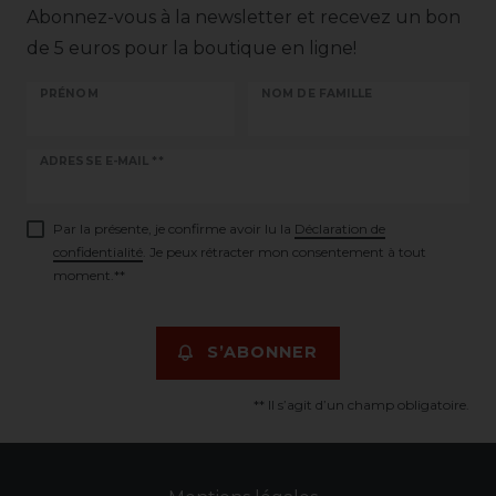
Abonnez-vous à la newsletter et recevez un bon
de 5 euros pour la boutique en ligne!
PRÉNOM
NOM DE FAMILLE
Ceres::Template.newsletterHoneypotLabel
ADRESSE E-MAIL **
Par la présente, je confirme avoir lu la
Déclaration de
confidentialité
. Je peux rétracter mon consentement à tout
moment.**
S’ABONNER
** Il s’agit d’un champ obligatoire.