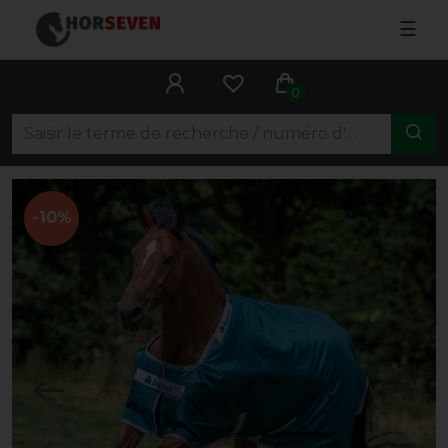
☰
0
-10%