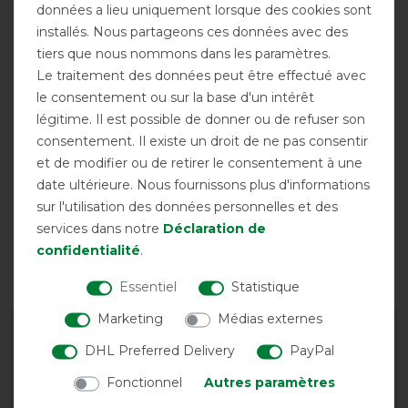
données a lieu uniquement lorsque des cookies sont
installés. Nous partageons ces données avec des
tiers que nous nommons dans les paramètres.
Respirant
Imperméable
Encolure
Le traitement des données peut être effectué avec
possible
le consentement ou sur la base d'un intérêt
légitime. Il est possible de donner ou de refuser son
consentement. Il existe un droit de ne pas consentir
et de modifier ou de retirer le consentement à une
date ultérieure. Nous fournissons plus d'informations
sur l'utilisation des données personnelles et des
services dans notre
Déclaration de
confidentialité
.
Sous-
Fermeture
couverture
frontale simple
possible
Essentiel
Statistique
Marketing
Médias externes
Garantie du fabricant
DHL Preferred Delivery
PayPal
Fonctionnel
Autres paramètres
Conseils de lavage et d'entretien