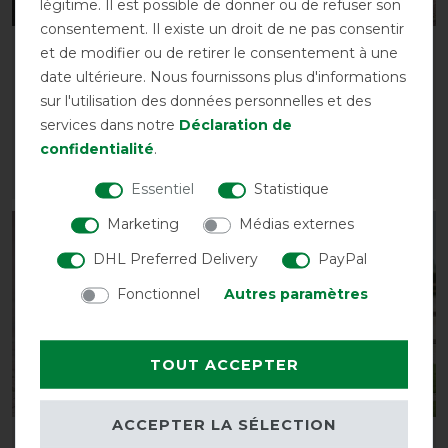
légitime. Il est possible de donner ou de refuser son
consentement. Il existe un droit de ne pas consentir
Bucas Show-Line Saddle
Chemise séchante de
et de modifier ou de retirer le consentement à une
Pad - Jump
compétition Bucas
date ultérieure. Nous fournissons plus d'informations
Show-Line
avant 69,00 €
sur l'utilisation des données personnelles et des
62,10 € *
avant 115,00 €
services dans notre
Déclaration de
103,50 € *
confidentialité
.
LISTE DE SOUHAITS
LISTE DE SOUHAITS
Essentiel
Statistique
Marketing
Médias externes
-10%
-10%
DHL Preferred Delivery
PayPal
Fonctionnel
Autres paramètres
TOUT ACCEPTER
ACCEPTER LA SÉLECTION
Bucas Show-Line Boots
Bucas Show-Line Polaire