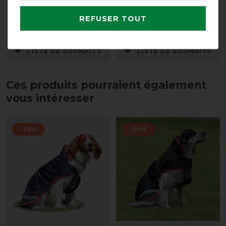
600g
avant 145,00 €
REFUSER TOUT
130,50 € *
avant 165,00 €
148,50 € *
LISTE DE SOUHAITS
LISTE DE SOUHAITS
Ces produits pourraient également
vous intéresser
-10%
-10%