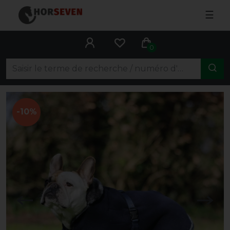
☰
0
-10%