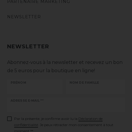
PARTENAIRE MARKETING
NEWSLETTER
NEWSLETTER
Abonnez-vous à la newsletter et recevez un bon
de 5 euros pour la boutique en ligne!
PRÉNOM
NOM DE FAMILLE
Ceres::Template.newsletterHoneypotLabel
ADRESSE E-MAIL **
Par la présente, je confirme avoir lu la
Déclaration de
confidentialité
. Je peux rétracter mon consentement à tout
moment.**