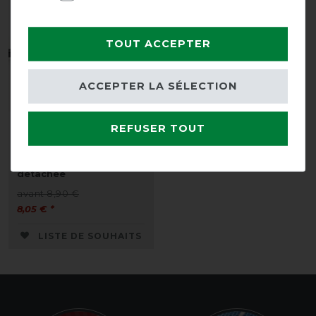
TOUT ACCEPTER
ACCEPTER LA SÉLECTION
Best-seller
REFUSER TOUT
Horseware Cordon de
queue élastique
recouvert de PVC - Pièce
détachée
avant 8,90 €
8,05 € *
LISTE DE SOUHAITS