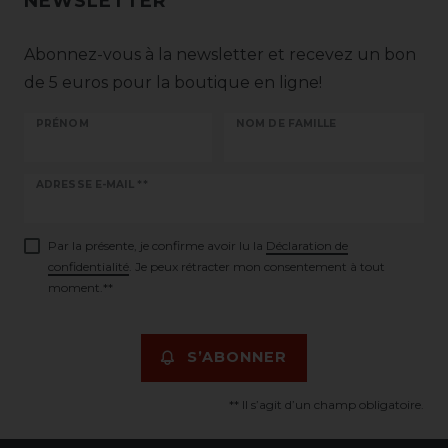
NEWSLETTER
Abonnez-vous à la newsletter et recevez un bon
de 5 euros pour la boutique en ligne!
PRÉNOM
NOM DE FAMILLE
Ceres::Template.newsletterHoneypotLabel
ADRESSE E-MAIL **
Par la présente, je confirme avoir lu la
Déclaration de
confidentialité
. Je peux rétracter mon consentement à tout
moment.**
S’ABONNER
** Il s’agit d’un champ obligatoire.