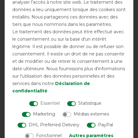
analyser l'accès à notre site web. Le traitement des
-10%
-10%
données a lieu uniquement lorsque des cookies sont
installés. Nous partageons ces données avec des
tiers que nous nommons dans les paramètres.
Le traitement des données peut être effectué avec
le consentement ou sur la base d'un intérêt
légitime. Il est possible de donner ou de refuser son
consentement. Il existe un droit de ne pas consentir
et de modifier ou de retirer le consentement à une
date ultérieure. Nous fournissons plus d'informations
Cloches de sabot Back
Professional's Choice -
sur l'utilisation des données personnelles et des
on Track - noir
Cloches petites
services dans notre
Déclaration de
avant 44,85 €
avant 59,75 €
confidentialité
.
40,40 € *
53,80 € *
Essentiel
Statistique
1
Marketing
Médias externes
LISTE DE SOUHAITS
LISTE DE SOUHAITS
DHL Preferred Delivery
PayPal
-10%
Fonctionnel
Autres paramètres