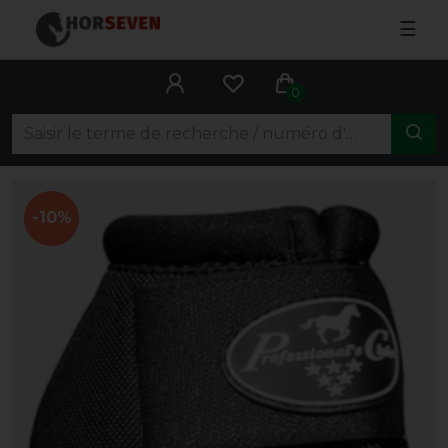
☰
0
-10%