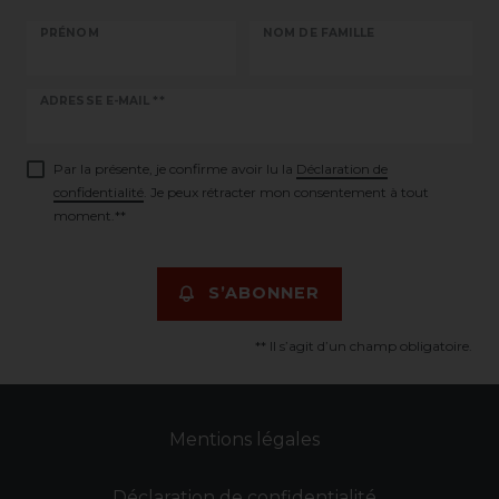
PRÉNOM
NOM DE FAMILLE
Ceres::Template.newsletterHoneypotLabel
ADRESSE E-MAIL **
Par la présente, je confirme avoir lu la
Déclaration de
confidentialité
. Je peux rétracter mon consentement à tout
moment.**
S’ABONNER
** Il s’agit d’un champ obligatoire.
Mentions légales
Déclaration de confidentialité