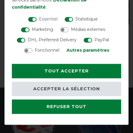
confidentialité
.
Essentiel
Statistique
Marketing
Médias externes
Cloches de sabot Back
Guêtres Back on Track
on Track - noir
3D Brushing - noir
DHL Preferred Delivery
PayPal
avant 44,85 €
avant 59,90 €
Fonctionnel
Autres paramètres
40,40 € *
53,90 € *
1
TOUT ACCEPTER
LISTE DE SOUHAITS
LISTE DE SOUHAITS
ACCEPTER LA SÉLECTION
REFUSER TOUT