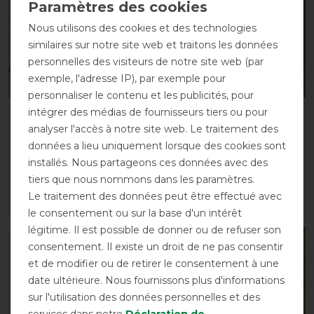
Nous utilisons des cookies et des technologies
similaires sur notre site web et traitons les données
personnelles des visiteurs de notre site web (par
exemple, l'adresse IP), par exemple pour
personnaliser le contenu et les publicités, pour
intégrer des médias de fournisseurs tiers ou pour
Masque anti-mouches
Guêtres Back on Track
analyser l'accès à notre site web. Le traitement des
FLY PROFESSIONAL de
3D Brushing - blanc
Busse - noir , pur sang
données a lieu uniquement lorsque des cookies sont
avant 69,90 €
installés. Nous partageons ces données avec des
avant 39,00 €
62,90 € *
tiers que nous nommons dans les paramètres.
33,90 € *
Le traitement des données peut être effectué avec
LISTE DE SOUHAITS
LISTE DE SOUHAITS
le consentement ou sur la base d'un intérêt
légitime. Il est possible de donner ou de refuser son
-10%
-10%
consentement. Il existe un droit de ne pas consentir
et de modifier ou de retirer le consentement à une
date ultérieure. Nous fournissons plus d'informations
sur l'utilisation des données personnelles et des
services dans notre
Déclaration de