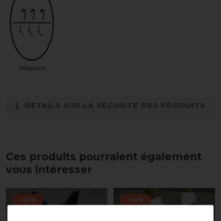
Respirant
DÉTAILS SUR LA SÉCURITÉ DES PRODUITS
Ces produits pourraient également
vous intéresser
-13%
-10%