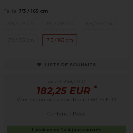
Taille:
7'3 / 165 cm
5'9 / 125 cm
6'0 / 135 cm
6'6 / 145 cm
6'9 / 155 cm
7'3 / 165 cm
LISTE DE SOUHAITS
avant 243,00 €
*
182,25 EUR
Vous économisez maintenant 60,75 EUR
Contenu
1
Pièce
Livraison en 1 à 4 jours ouvrés