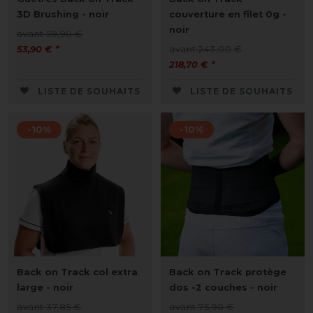
3D Brushing - noir
couverture en filet 0g -
noir
avant 59,90 €
53,90 € *
avant 243,00 €
218,70 € *
LISTE DE SOUHAITS
LISTE DE SOUHAITS
-10%
-10%
Back on Track col extra
Back on Track protège
large - noir
dos -2 couches - noir
avant 37,85 €
avant 75,90 €