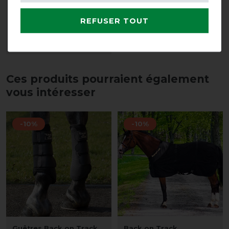
avant 99,90 €
REFUSER TOUT
89,90 € *
LISTE DE SOUHAITS
Ces produits pourraient également
vous intéresser
-10%
-10%
Guêtres Back on Track
Back on Track