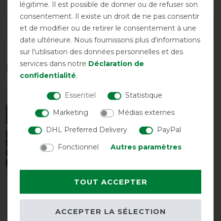
légitime. Il est possible de donner ou de refuser son
consentement. Il existe un droit de ne pas consentir
et de modifier ou de retirer le consentement à une
DÉTAILS SUR LA SÉCURITÉ DES PRODUITS
date ultérieure. Nous fournissons plus d'informations
sur l'utilisation des données personnelles et des
services dans notre
Déclaration de
Les accessoires parfaits pour vous
confidentialité
.
Essentiel
Statistique
-10%
Marketing
Médias externes
DHL Preferred Delivery
PayPal
Fonctionnel
Autres paramètres
TOUT ACCEPTER
Back on Track
Préparateur dorsal 100 x
ACCEPTER LA SÉLECTION
100cm