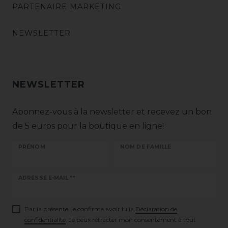
PARTENAIRE MARKETING
NEWSLETTER
NEWSLETTER
Abonnez-vous à la newsletter et recevez un bon
de 5 euros pour la boutique en ligne!
PRÉNOM
NOM DE FAMILLE
Ceres::Template.newsletterHoneypotLabel
ADRESSE E-MAIL **
Par la présente, je confirme avoir lu la
Déclaration de
confidentialité
. Je peux rétracter mon consentement à tout