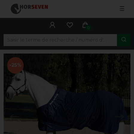
☰
0
-25%