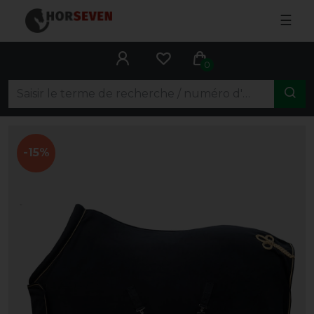
☰
0
-15%