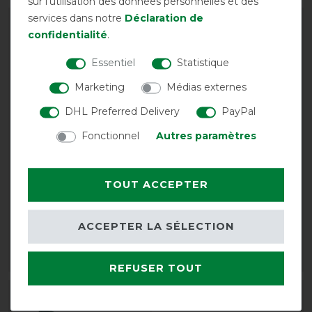
sur l'utilisation des données personnelles et des
services dans notre
Déclaration de
-15%
-15%
confidentialité
.
Essentiel
Statistique
Marketing
Médias externes
DHL Preferred Delivery
PayPal
Fonctionnel
Autres paramètres
Chemise séchante HKM
Chemise séchante HKM
Alaska - gris clair/bleu
Alaska - rouge
TOUT ACCEPTER
foncé
avant 31,95 €
avant 31,95 €
27,15 € *
ACCEPTER LA SÉLECTION
27,15 € *
LISTE DE SOUHAITS
LISTE DE SOUHAITS
REFUSER TOUT
-15%