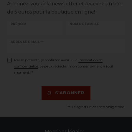
Abonnez-vous à la newsletter et recevez un bon
de 5 euros pour la boutique en ligne!
PRÉNOM
NOM DE FAMILLE
Ceres::Template.newsletterHoneypotLabel
ADRESSE E-MAIL **
Par la présente, je confirme avoir lu la
Déclaration de
confidentialité
. Je peux rétracter mon consentement à tout
moment.**
S’ABONNER
** Il s’agit d’un champ obligatoire.
Mentions légales