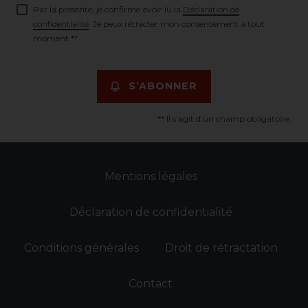
Par la présente, je confirme avoir lu la
Déclaration de
confidentialité
. Je peux rétracter mon consentement à tout
moment.**
S’ABONNER
** Il s’agit d’un champ obligatoire.
Mentions légales
Déclaration de confidentialité
Conditions générales
Droit de rétractation
Contact