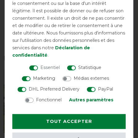
le consentement ou sur la base d'un intérêt
légitime. Il est possible de donner ou de refuser son
Fermeture
frontale double
consentement. Il existe un droit de ne pas consentir
et de modifier ou de retirer le consentement à une
date ultérieure. Nous fournissons plus d'informations
DÉTAILS SUR LA SÉCURITÉ DES PRODUITS
sur l'utilisation des données personnelles et des
services dans notre
Déclaration de
confidentialité
.
Les accessoires parfaits pour vous
Essentiel
Statistique
-10%
Marketing
Médias externes
DHL Preferred Delivery
PayPal
Fonctionnel
Autres paramètres
TOUT ACCEPTER