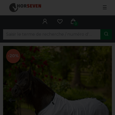
☰
0
-20%