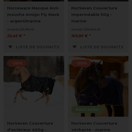
Horseware Masque Anti-
HorSeven Couverture
mouche Amigo Fly Mask
imperméable 50g -
- argent/marine
marine
avant 29,95 €
avant 129,90 €
22,45 € *
103,95 € *
LISTE DE SOUHAITS
LISTE DE SOUHAITS
-20%
-20%
Best-seller
HorSeven Couverture
HorSeven Couverture
d'extérieur 400g -
séchante - marine