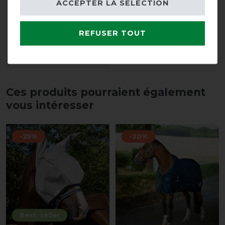
ACCEPTER LA SÉLECTION
Weatherbeeta Stretch
Shoulder Guard - Marine
avant 55,00 €
REFUSER TOUT
49,50 € *
LISTE DE SOUHAITS
Ces produits pourraient également
vous intéresser
-25%
-20%
Best-seller