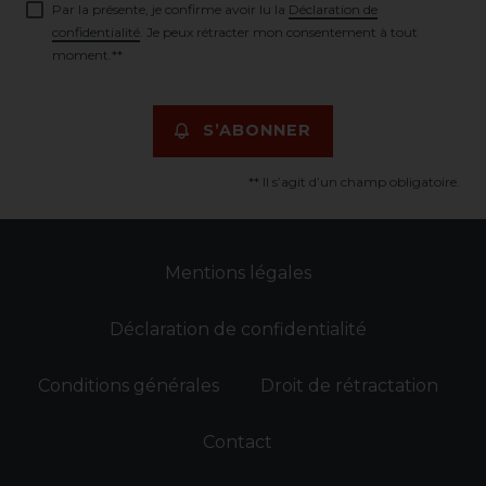
Par la présente, je confirme avoir lu la
Déclaration de
confidentialité
. Je peux rétracter mon consentement à tout
moment.**
S’ABONNER
** Il s’agit d’un champ obligatoire.
Mentions légales
Déclaration de confidentialité
Conditions générales
Droit de rétractation
Contact