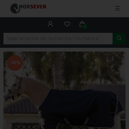
☰
0
-10%