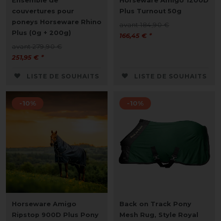
Ensemble de
Horseware Amigo 1200D
couvertures pour
Plus Turnout 50g
poneys Horseware Rhino
avant 184,90 €
Plus (0g + 200g)
166,45 € *
avant 279,90 €
251,95 € *
LISTE DE SOUHAITS
LISTE DE SOUHAITS
-10%
-10%
Horseware Amigo
Back on Track Pony
Ripstop 900D Plus Pony
Mesh Rug, Style Royal