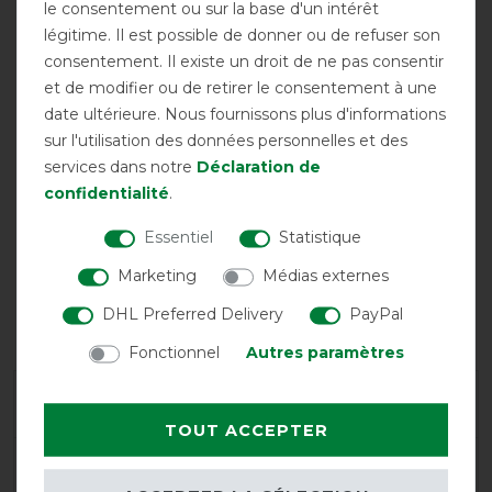
le consentement ou sur la base d'un intérêt
légitime. Il est possible de donner ou de refuser son
consentement. Il existe un droit de ne pas consentir
Respirant
Trois sursangles
Fermeture
et de modifier ou de retirer le consentement à une
croisées
frontale en V
date ultérieure. Nous fournissons plus d'informations
sur l'utilisation des données personnelles et des
services dans notre
Déclaration de
confidentialité
.
Essentiel
Statistique
Marketing
Médias externes
Double découpe
DHL Preferred Delivery
PayPal
pour les jambes
Fonctionnel
Autres paramètres
Garantie du fabricant
TOUT ACCEPTER
Conseils de lavage et d'entretien