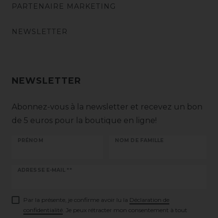
PARTENAIRE MARKETING
NEWSLETTER
NEWSLETTER
Abonnez-vous à la newsletter et recevez un bon
de 5 euros pour la boutique en ligne!
PRÉNOM
NOM DE FAMILLE
Ceres::Template.newsletterHoneypotLabel
ADRESSE E-MAIL **
Par la présente, je confirme avoir lu la
Déclaration de
confidentialité
. Je peux rétracter mon consentement à tout