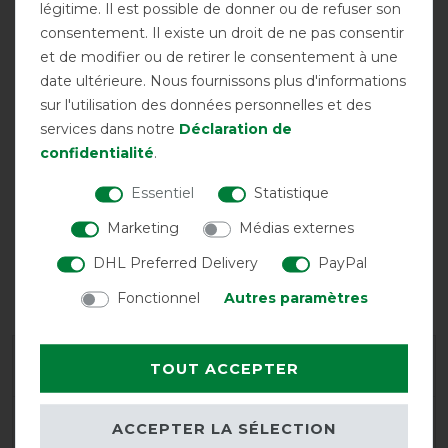
légitime. Il est possible de donner ou de refuser son
consentement. Il existe un droit de ne pas consentir
et de modifier ou de retirer le consentement à une
Imperméable
Respirant
Encolure
incluse
date ultérieure. Nous fournissons plus d'informations
sur l'utilisation des données personnelles et des
services dans notre
Déclaration de
confidentialité
.
Essentiel
Statistique
Marketing
Médias externes
DHL Preferred Delivery
PayPal
Deux
Fermeture
Découpe simple
sursangles
frontale double
pour les jambes
Fonctionnel
Autres paramètres
croisées
Garantie du fabricant
TOUT ACCEPTER
Conseils de lavage et d'entretien
ACCEPTER LA SÉLECTION