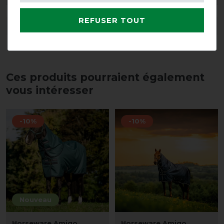
REFUSER TOUT
DÉTAILS SUR LA SÉCURITÉ DES PRODUITS
Ces produits pourraient également
vous intéresser
-10%
-10%
Nouveau
Horseware Amigo
Horseware Amigo