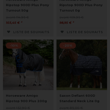
Ripstop 900D Plus Pony
Ripstop 900D Plus Pony
Turnout 50g
Turnout 0g
avant 114,95 €
avant 109,95 €
103,45 € *
98,95 € *
LISTE DE SOUHAITS
LISTE DE SOUHAITS
-10%
-20%
Horseware Amigo
Saxon Defiant 600D
Ripstop 900 Plus 200g
Standard Neck Lite 0g
avant 132,90 €
avant 85,00 €