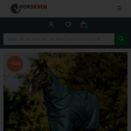
☰
0
-10%