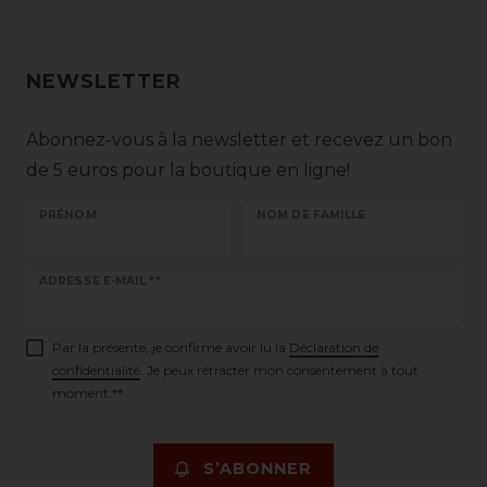
NEWSLETTER
Abonnez-vous à la newsletter et recevez un bon
de 5 euros pour la boutique en ligne!
PRÉNOM
NOM DE FAMILLE
Ceres::Template.newsletterHoneypotLabel
ADRESSE E-MAIL **
Par la présente, je confirme avoir lu la
Déclaration de
confidentialité
. Je peux rétracter mon consentement à tout
moment.**
S’ABONNER