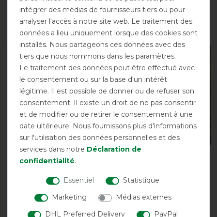
intégrer des médias de fournisseurs tiers ou pour
analyser l'accès à notre site web. Le traitement des
Les accessoires parfaits pour vous
données a lieu uniquement lorsque des cookies sont
installés. Nous partageons ces données avec des
tiers que nous nommons dans les paramètres.
-10%
-10%
Le traitement des données peut être effectué avec
le consentement ou sur la base d'un intérêt
légitime. Il est possible de donner ou de refuser son
consentement. Il existe un droit de ne pas consentir
et de modifier ou de retirer le consentement à une
date ultérieure. Nous fournissons plus d'informations
sur l'utilisation des données personnelles et des
services dans notre
Déclaration de
kellX Rug Wash 1000ml -
Horseware Flyboot
confidentialité
.
Produit de lavage
avant 73,95 €
Essentiel
Statistique
avant 15,90 €
66,55 € *
à partir de 13,45 € *
Marketing
Médias externes
1
Litre
| 14,30 € / Litre
DHL Preferred Delivery
PayPal