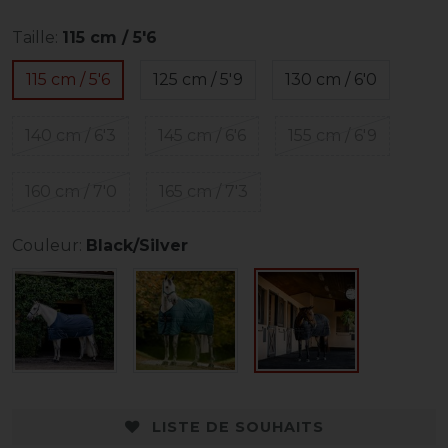
Taille:
115 cm / 5'6
115 cm / 5'6
125 cm / 5'9
130 cm / 6'0
140 cm / 6'3
145 cm / 6'6
155 cm / 6'9
160 cm / 7'0
165 cm / 7'3
Couleur:
Black/Silver
LISTE DE SOUHAITS