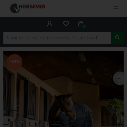
☰
0
-10%