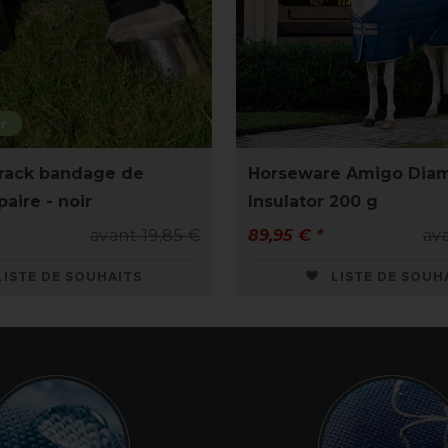
r
rack bandage de
Horseware Amigo Dia
paire - noir
Insulator 200 g
avant 19,85 €
89,95 € *
av
LISTE DE SOUHAITS
LISTE DE SOUH