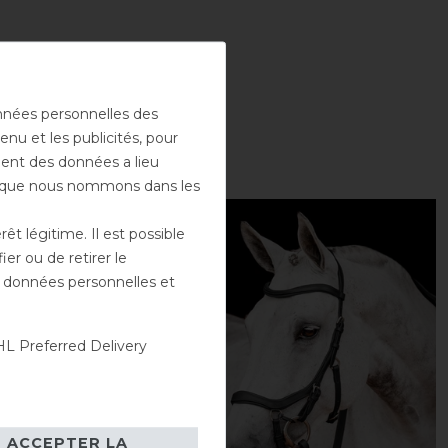
onnées personnelles des
enu et les publicités, pour
ement des données a lieu
rs que nous nommons dans les
-15%
t légitime. Il est possible
er ou de retirer le
es données personnelles et
L Preferred Delivery
ACCEPTER LA