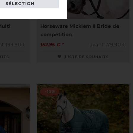
SÉLECTION
ulti
Horseware Micklem II Bride de
compétition
nt 199,90 €
152,95 € *
avant 179,90 €
AITS
LISTE DE SOUHAITS
-10%