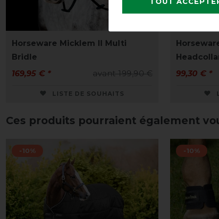
TOUT ACCEPTE
Horseware Micklem II Multi
Horsewar
Bridle
Headcollar
169,95 € *
avant 199,90 €
99,30 € *
LISTE DE SOUHAITS
Ces produits pourraient également vo
-10%
-10%