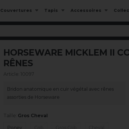
Couvertures
Tapis
Accessoires
Colle
HORSEWARE MICKLEM II CO
-15%
RÊNES
Article
:
10097
Bridon anatomique en cuir végétal avec rênes
assorties de Horseware
Taille:
Gros Cheval
Poney
Cob
Gros Cob
Cheval