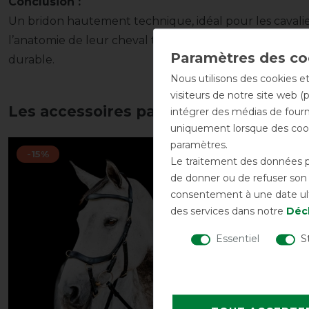
Conclusion :
Un bridon hautement technique, idéal pour les cavalie
l’anatomie de leur cheval tout en bénéficiant d’un éq
durable.
Nous utilisons des cookies et
visiteurs de notre site web (
Les accessoires parfaits pour vous
intégrer des médias de fourni
uniquement lorsque des cook
paramètres.
-15%
Pack d’art
Le traitement des données pe
de donner ou de refuser son c
-15%
consentement à une date ulté
des services dans notre
Décl
Essentiel
S