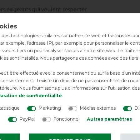
rs exigeants qui veulent respecter
uipement élégant, fonctionnel et
 des technologies similaires sur notre site web et traitons les d
par exemple, l'adresse IP), par exemple pour personnaliser le cont
sseurs tiers ou pour analyser l'accès à notre site web. Le trait
ies sont installés. Nous partageons ces données avec des tie
icles
-15%
ut être effectué avec le consentement ou sur la base d'un intérê
onsentement. Il existe un droit de ne pas consentir et de modifi
rieure. Nous fournissons plus d'informations sur l'utilisation d
aration de confidentialité
.
tatistique
Marketing
Médias externes
DH
PayPal
Fonctionnel
Autres paramètres