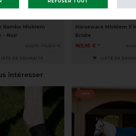
R
REFUSER TOUT
e Rambo Micklem
Horseware Micklem II M
 - Noir
Bridle
avant 116,80 €
169,95 € *
ava
LISTE DE SOUHAITS
LISTE DE SOUH
us intéresser
-10%