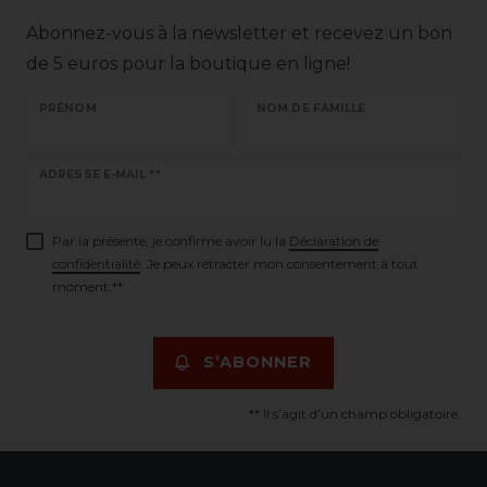
Abonnez-vous à la newsletter et recevez un bon
de 5 euros pour la boutique en ligne!
PRÉNOM
NOM DE FAMILLE
Ceres::Template.newsletterHoneypotLabel
ADRESSE E-MAIL **
Par la présente, je confirme avoir lu la
Déclaration de
confidentialité
. Je peux rétracter mon consentement à tout
moment.**
S’ABONNER
** Il s’agit d’un champ obligatoire.