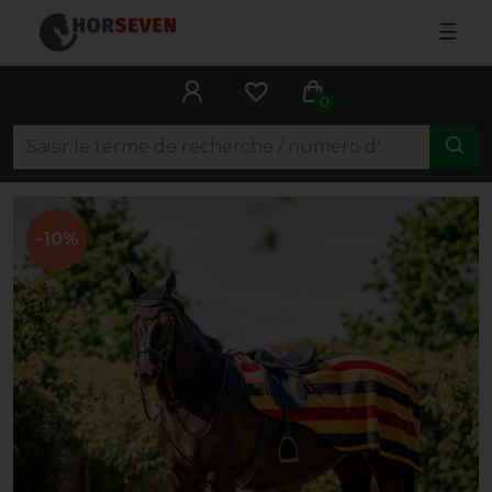
☰
0
-10%