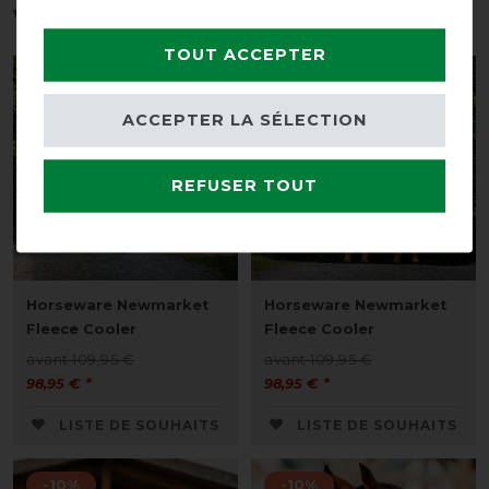
vous intéresser
TOUT ACCEPTER
-10%
-10%
ACCEPTER LA SÉLECTION
REFUSER TOUT
Horseware Newmarket
Horseware Newmarket
Fleece Cooler
Fleece Cooler
avant 109,95 €
avant 109,95 €
98,95 € *
98,95 € *
LISTE DE SOUHAITS
LISTE DE SOUHAITS
-10%
-10%