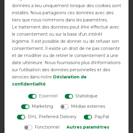
données a lieu uniquement lorsque des cookies sont
installés. Nous partageons ces données avec des
tiers que nous nommons dans les paramètres.
Le traitement des données peut être effectué avec
le consentement ou sur la base d'un intérêt
légitime. Il est possible de donner ou de refuser son
consentement. Il existe un droit de ne pas consentir
Broderie
possible
et de modifier ou de retirer le consentement à une
date ultérieure. Nous fournissons plus d'informations
sur l'utilisation des données personnelles et des
services dans notre
Déclaration de
Conseils de lavage et d'entretien
confidentialité
.
Essentiel
Statistique
DÉTAILS SUR LA SÉCURITÉ DES PRODUITS
Marketing
Médias externes
DHL Preferred Delivery
PayPal
Fonctionnel
Autres paramètres
Ces produits pourraient également