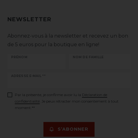
NEWSLETTER
Abonnez-vous à la newsletter et recevez un bon
de 5 euros pour la boutique en ligne!
PRÉNOM
NOM DE FAMILLE
Ceres::Template.newsletterHoneypotLabel
ADRESSE E-MAIL **
Par la présente, je confirme avoir lu la
Déclaration de
confidentialité
. Je peux rétracter mon consentement à tout
moment.**
S’ABONNER