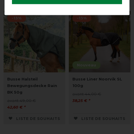
LISTE DE SOUHAITS
LISTE DE SOUHAITS
-13%
-13%
Nouveau
Busse Halsteil
Busse Liner Noorvik SL
Bewegungsdecke Rain
100g
BK 50g
avant 44,00 €
avant 49,00 €
38,25 € *
42,60 € *
LISTE DE SOUHAITS
LISTE DE SOUHAITS