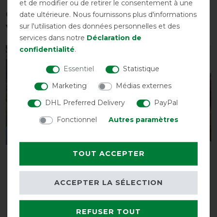
et de modifier ou de retirer le consentement à une
Ces produits pourraient également
date ultérieure. Nous fournissons plus d'informations
vous intéresser
sur l'utilisation des données personnelles et des
services dans notre
Déclaration de
confidentialité
.
-13%
-13%
Essentiel
Statistique
Marketing
Médias externes
DHL Preferred Delivery
PayPal
Fonctionnel
Autres paramètres
TOUT ACCEPTER
Busse Bewegungsdecke
Masque anti-mouches
Rain HL 50g
Waldhausen Puck - gris
argenté
avant 99,00 €
ACCEPTER LA SÉLECTION
86,10 € *
avant 19,90 €
17,35 € *
REFUSER TOUT