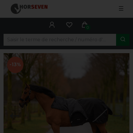
☰
0
-13%