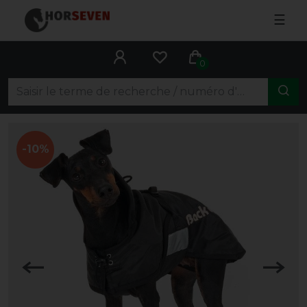
☰
0
-10%