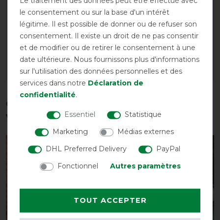
Le traitement des données peut être effectué avec
standard - Couverture
standard - Couverture
le consentement ou sur la base d'un intérêt
pour chien - L (63cm -
pour chien - XL (82cm -
légitime. Il est possible de donner ou de refuser son
78cm)
91cm)
consentement. Il existe un droit de ne pas consentir
avant 88,90 €
avant 89,90 €
et de modifier ou de retirer le consentement à une
80,00 € *
80,90 € *
date ultérieure. Nous fournissons plus d'informations
sur l'utilisation des données personnelles et des
LISTE DE SOUHAITS
LISTE DE SOUHAITS
services dans notre
Déclaration de
confidentialité
.
Ces produits pourraient également
Essentiel
Statistique
vous intéresser
Marketing
Médias externes
-10%
-10%
DHL Preferred Delivery
PayPal
Fonctionnel
Autres paramètres
TOUT ACCEPTER