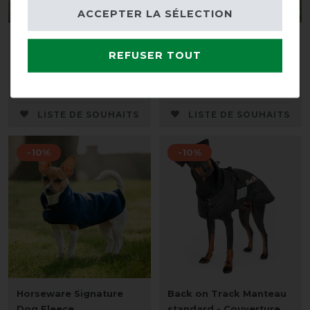
ACCEPTER LA SÉLECTION
Horseware Signature
Couverture d'extérieur
Dog Fleece
Winnipeg 50g Kavalkade
REFUSER TOUT
avant 39,95 €
avant 82,90 €
35,95 € *
74,60 € *
LISTE DE SOUHAITS
LISTE DE SOUHAITS
-10%
-10%
Horseware Signature
Back on Track Manteau
Dog Fleece
standard - Couverture