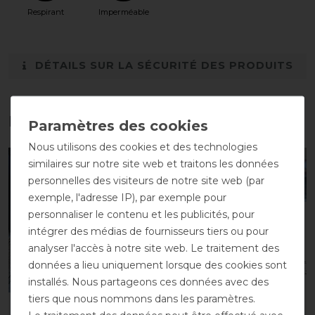
Respirant
Imperméable
DÉTAILS SUR LA SÉCURITÉ DES PRODUITS
Les accessoires parfaits pour vous
Nous utilisons des cookies et des technologies
similaires sur notre site web et traitons les données
-10%
-10%
personnelles des visiteurs de notre site web (par
exemple, l'adresse IP), par exemple pour
personnaliser le contenu et les publicités, pour
intégrer des médias de fournisseurs tiers ou pour
analyser l'accès à notre site web. Le traitement des
données a lieu uniquement lorsque des cookies sont
installés. Nous partageons ces données avec des
tiers que nous nommons dans les paramètres.
Back on Track Manteau
Back on Track Manteau