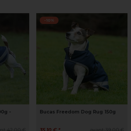
-10%
0g -
Bucas Freedom Dog Rug 150g
nt 42,00 €
35,10 € *
avant 39,00 €