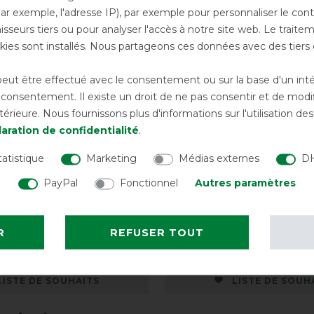
par exemple, l'adresse IP), par exemple pour personnaliser le cont
sseurs tiers ou pour analyser l'accès à notre site web. Le trait
ies sont installés. Nous partageons ces données avec des tie
ut être effectué avec le consentement ou sur la base d'un intérê
onsentement. Il existe un droit de ne pas consentir et de modifi
rieure. Nous fournissons plus d'informations sur l'utilisation d
aration de confidentialité
.
tatistique
Marketing
Médias externes
DH
PayPal
Fonctionnel
Autres paramètres
enline Neck 50g
Bucas Freedom Dog Ru
Marine/Argent
R
REFUSER TOUT
avant 64,00 €
38,70 € *
ava
LISTE DE SOUHAITS
LISTE DE SOUH