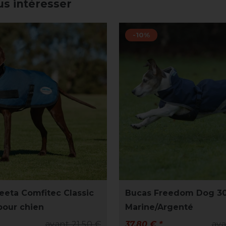
us intéresser
-10%
eta Comfitec Classic
Bucas Freedom Dog 30
our chien
Marine/Argenté
avant 21,50 €
37,80 € *
ava