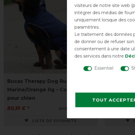
visiteurs de notre site web (
intégrer des médias de fourni
uniquement lorsque des cook
paramètres.
Le traitement des données pe
de donner ou de refuser son c
consentement à une date ulté
des services dans notre
Décl
Essentiel
S
Bucas Therapy Dog Rug -
Bucas Gre
Marine/Orange 0g - Couverture
pour chien
TOUT ACCEPTE
80,10 € *
avant 89,00 €
57,60 € *
LISTE DE SOUHAITS