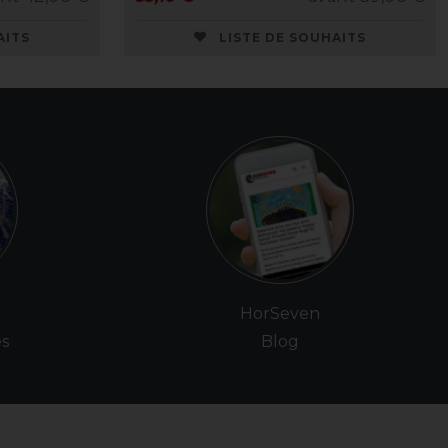
AITS
LISTE DE SOUHAITS
e
HorSeven
es
Blog