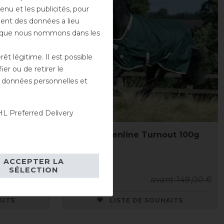
enu et les publicités, pour
ement des données a lieu
rs que nous nommons dans les
t légitime. Il est possible
er ou de retirer le
es données personnelles et
L Preferred Delivery
g 50g -
Bucas Greenline Turnout 100g
ACCEPTER LA
SÉLECTION
nt 43,00 €
134,05 € *
avant 149,00 €
AITS
LISTE DE SOUHAITS