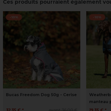
Ces produits pourraient également vo
-10%
-10%
Bucas Freedom Dog 50g - Cerise
Weatherbe
manteau p
32,35 € *
avant 36,00 €
19,35 € *