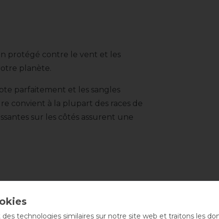
bien protégé contre le vent et les
notre planète.
te parfaitement et les sangles
re convient à la plupart des races de
issantes sur les côtés assurent une
-10%
 des technologies similaires sur notre site web et traitons les d