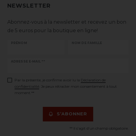
NEWSLETTER
Abonnez-vous à la newsletter et recevez un bon
de 5 euros pour la boutique en ligne!
PRÉNOM
NOM DE FAMILLE
Ceres::Template.newsletterHoneypotLabel
ADRESSE E-MAIL **
Par la présente, je confirme avoir lu la
Déclaration de
confidentialité
. Je peux rétracter mon consentement à tout
moment.**
S’ABONNER
** Il s’agit d’un champ obligatoire.