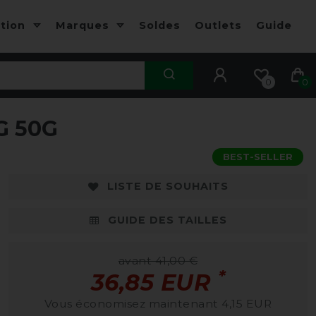
ction
Marques
Soldes
Outlets
Guide
0
0
G 50G
BEST-SELLER
LISTE DE SOUHAITS
GUIDE DES TAILLES
avant 41,00 €
*
36,85 EUR
Vous économisez maintenant 4,15 EUR