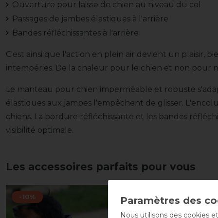
Ouverture pour laisse de chien au niveau du col
Passages de jambes élastiques à l'arrière
Bandes réfléchissantes à l'arrière
C'est ainsi que l'action en plein air devient un plaisir, 
intempéries. De la chaleur pour le chien et non pour 
Le manteau pour chien imperméable et robuste s'adap
élastiques aux jambes l'empêchent de glisser. L'encolu
chiens. La bordure réfléchissante et les bandes réfléch
visibilité optimale.
Les accessoires parfaits pour vous
-10%
-10%
Nous utilisons des cookies et