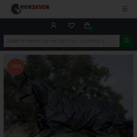
☰
0
-10%