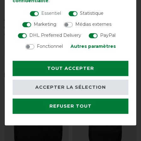
confidentialité
.
Zone de confort
Essentiel
Statistique
*La plage de température réelle dépend de nombreux facteurs,
Marketing
Médias externes
notamment : - tondu/non tondu - ensoleillement - humidité - vent -
activité du cheval
DHL Preferred Delivery
PayPal
Fonctionnel
Autres paramètres
DÉTAILS SUR LA SÉCURITÉ DES PRODUITS
TOUT ACCEPTER
Les accessoires parfaits pour vous
ACCEPTER LA SÉLECTION
-10%
-10%
REFUSER TOUT