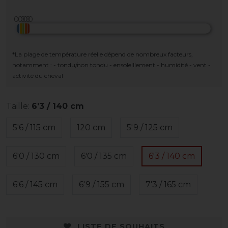
*La plage de température réelle dépend de nombreux facteurs,
notamment : - tondu/non tondu - ensoleillement - humidité - vent -
activité du cheval
Taille:
6'3 / 140 cm
5'6 / 115 cm
120 cm
5'9 / 125 cm
6'0 / 130 cm
6'0 / 135 cm
6'3 / 140 cm
6'6 / 145 cm
6'9 / 155 cm
7'3 / 165 cm
LISTE DE SOUHAITS