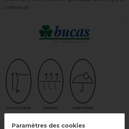
ci-dessous).
Encolure haute
Respirant
Imperméable