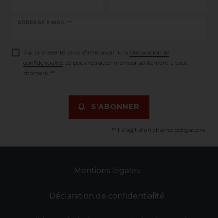
Ceres::Template.newsletterHoneypotLabel
ADRESSE E-MAIL **
Par la présente, je confirme avoir lu la
Déclaration de
confidentialité
. Je peux rétracter mon consentement à tout
moment.**
S’ABONNER
** Il s’agit d’un champ obligatoire.
Mentions légales
Déclaration de confidentialité