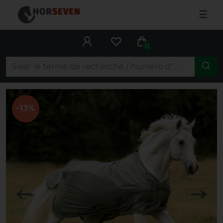
☰
0
-13%