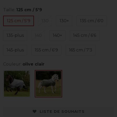
Taille:
125 cm / 5'9
125 cm / 5'9
130
130+
135 cm / 6'0
135-plus
140
140+
145 cm / 6'6
145-plus
155 cm / 6'9
165 cm / 7'3
Couleur:
olive clair
LISTE DE SOUHAITS