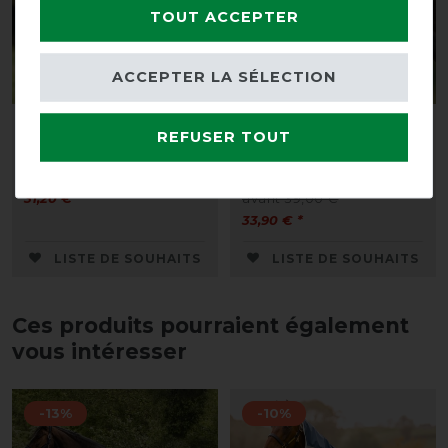
TOUT ACCEPTER
ACCEPTER LA SÉLECTION
Busse Protège-cou
Busse Masque anti-
REFUSER TOUT
Rainfly
mouches Twin Fit Flexi
Plus
avant 35,85 €
31,20 € *
avant 39,00 €
33,90 € *
LISTE DE SOUHAITS
LISTE DE SOUHAITS
Ces produits pourraient également
vous intéresser
-13%
-10%