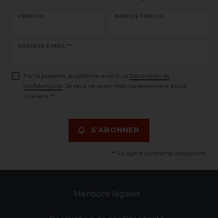
PRÉNOM
NOM DE FAMILLE
Ceres::Template.newsletterHoneypotLabel
ADRESSE E-MAIL **
Par la présente, je confirme avoir lu la
Déclaration de
confidentialité
. Je peux rétracter mon consentement à tout
moment.**
S’ABONNER
** Il s’agit d’un champ obligatoire.
Mentions légales