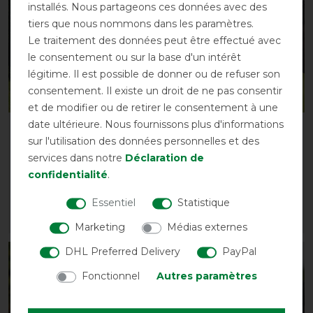
installés. Nous partageons ces données avec des
tiers que nous nommons dans les paramètres.
Le traitement des données peut être effectué avec
le consentement ou sur la base d'un intérêt
légitime. Il est possible de donner ou de refuser son
consentement. Il existe un droit de ne pas consentir
et de modifier ou de retirer le consentement à une
date ultérieure. Nous fournissons plus d'informations
Chemise anti-mouches
Busse Masque anti-
sur l'utilisation des données personnelles et des
Busse Sunshine II
mouches Twin Fit Flexi
services dans notre
Déclaration de
Plus
avant 49,00 €
confidentialité
.
42,60 € *
avant 39,00 €
33,90 € *
Essentiel
Statistique
LISTE DE SOUHAITS
LISTE DE SOUHAITS
Marketing
Médias externes
DHL Preferred Delivery
PayPal
-13%
-13%
Fonctionnel
Autres paramètres