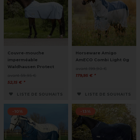
Couvre-mouche
Horseware Amigo
imperméable
AmECO Combi Light 0g
Waldhausen Protect
avant 199,90 €
avant 59,95 €
179,95 € *
52,15 € *
LISTE DE SOUHAITS
LISTE DE SOUHAITS
-10%
-13%