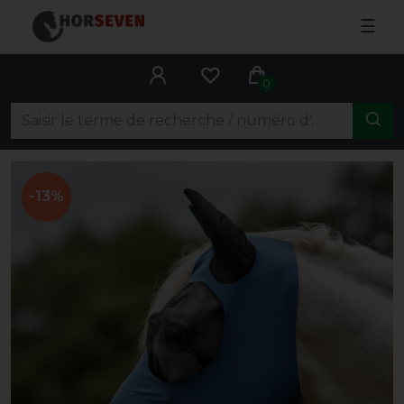
☰
0
-13%