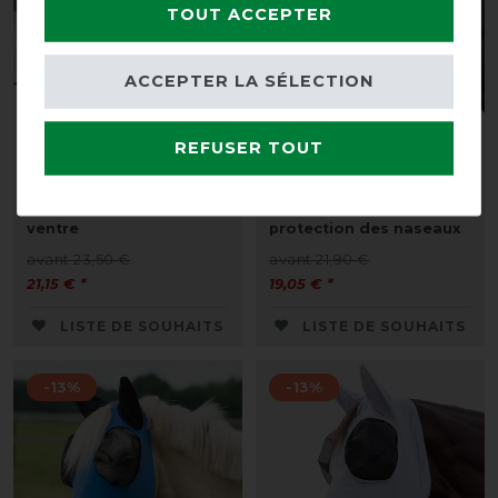
TOUT ACCEPTER
ACCEPTER LA SÉLECTION
REFUSER TOUT
Bucas Buzz-Off Belly
Waldhausen Masque
Pad - Zèbre - Protège-
anti-mouches Puck avec
ventre
protection des naseaux
avant 23,50 €
avant 21,90 €
21,15 € *
19,05 € *
LISTE DE SOUHAITS
LISTE DE SOUHAITS
-13%
-13%