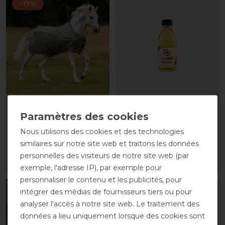
-13%
Busse Couverture
KerbEx Huile spéciale
d'extérieur Rainfly
insectifuge 100ml
Nous utilisons des cookies et des technologies
avant 99,00 €
10,90 € *
86,10 € *
similaires sur notre site web et traitons les données
100
| 109,00 € / Litre
personnelles des visiteurs de notre site web (par
LISTE DE SOUHAITS
LISTE DE SOUHAITS
exemple, l'adresse IP), par exemple pour
personnaliser le contenu et les publicités, pour
-13%
intégrer des médias de fournisseurs tiers ou pour
analyser l'accès à notre site web. Le traitement des
données a lieu uniquement lorsque des cookies sont