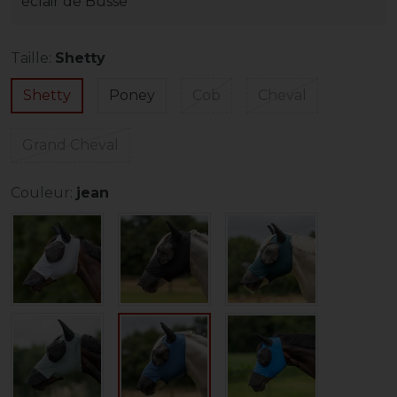
éclair de Busse
Taille:
Shetty
Shetty
Poney
Cob
Cheval
Grand Cheval
Couleur:
jean