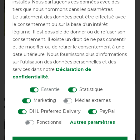
installés. Nous partageons ces données avec des
tiers que nous nommons dans les paramètres.
Le traitement des données peut être effectué avec
le consentement ou sur la base d'un intérêt
légitime. Il est possible de donner ou de refuser son
consentement. Il existe un droit de ne pas consentir
Chemise anti-mouches
KerbEx insectifuge
et de modifier ou de retirer le consentement à une
Busse Comfort Flexi
rouge à l'ail - 1L
date ultérieure. Nous fournissons plus d'informations
avant 79,00 €
à partir de 125,91 € *
sur l'utilisation des données personnelles et des
68,70 € *
5
Litre
| 29,98 € / Litre
services dans notre
Déclaration de
confidentialité
.
LISTE DE SOUHAITS
LISTE DE SOUHAITS
Essentiel
Statistique
Ces produits pourraient également
Marketing
Médias externes
vous intéresser
DHL Preferred Delivery
PayPal
Fonctionnel
Autres paramètres
-10%
-13%