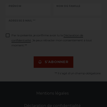
PRÉNOM
NOM DE FAMILLE
Ceres::Template.newsletterHoneypotLabel
ADRESSE E-MAIL **
Par la présente, je confirme avoir lu la
Déclaration de
confidentialité
. Je peux rétracter mon consentement à tout
moment.**
S’ABONNER
** Il s’agit d’un champ obligatoire.
Mentions légales
Déclaration de confidentialité