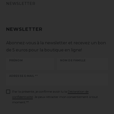
NEWSLETTER
NEWSLETTER
Abonnez-vous à la newsletter et recevez un bon
de 5 euros pour la boutique en ligne!
PRÉNOM
NOM DE FAMILLE
Ceres::Template.newsletterHoneypotLabel
ADRESSE E-MAIL **
Par la présente, je confirme avoir lu la
Déclaration de
confidentialité
. Je peux rétracter mon consentement à tout
moment.**