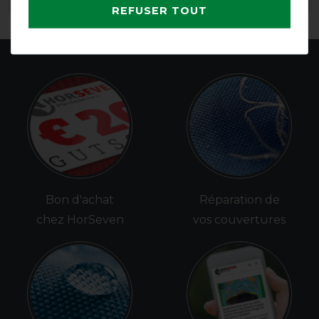
LISTE DE SOUHAITS
LISTE DE SOUHAITS
REFUSER TOUT
Bon d'achat
Réparation de
chez HorSeven
vos couvertures