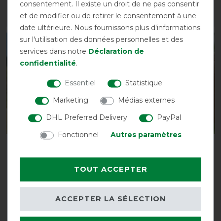
consentement. Il existe un droit de ne pas consentir
et de modifier ou de retirer le consentement à une
LISTE DE SOUHAITS
LISTE DE SOUHAITS
date ultérieure. Nous fournissons plus d'informations
sur l'utilisation des données personnelles et des
-13%
-13%
services dans notre
Déclaration de
confidentialité
.
Essentiel
Statistique
Marketing
Médias externes
DHL Preferred Delivery
PayPal
Fonctionnel
Autres paramètres
Masque anti-mouches
Masque anti-mouches
FLY COVER FRANSEN
FLY COVER FRANSEN de
GAP II de Busse - bleu
Busse - gris/noir , pur
TOUT ACCEPTER
clair/noir , petit poney
sang
avant 19,85 €
avant 19,85 €
ACCEPTER LA SÉLECTION
17,30 € *
17,30 € *