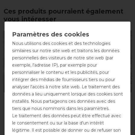
Ces produits pourraient également
vous intéresser
-13%
-10%
Nous utilisons des cookies et des technologies
similaires sur notre site web et traitons les données
personnelles des visiteurs de notre site web (par
exemple, l'adresse IP), par exemple pour
personnaliser le contenu et les publicités, pour
intégrer des médias de fournisseurs tiers ou pour
analyser l'accès à notre site web. Le traitement des
données a lieu uniquement lorsque des cookies sont
Masque anti-mouches
Horseware Amigo
installés. Nous partageons ces données avec des
FLY COVER FRANSEN de
Ripstop Hoody
tiers que nous nommons dans les paramètres.
Busse - rose/noir , petit
avant 134,90 €
Le traitement des données peut être effectué avec
poney
121,45 € *
le consentement ou sur la base d'un intérêt
avant 19,85 €
légitime. Il est possible de donner ou de refuser son
17,30 € *