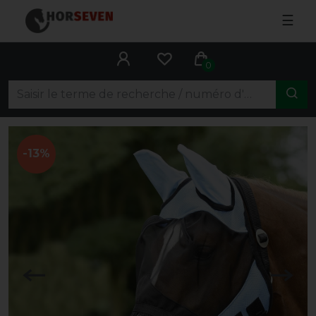
☰
0
-13%