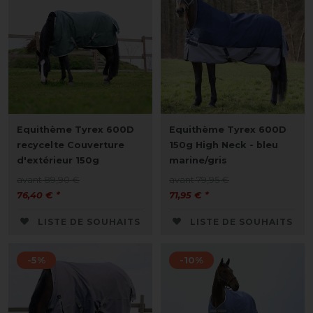
Equithème Tyrex 600D
Equithème Tyrex 600D
recycelte Couverture
150g High Neck - bleu
d'extérieur 150g
marine/gris
avant 89,90 €
avant 79,95 €
76,40 € *
71,95 € *
LISTE DE SOUHAITS
LISTE DE SOUHAITS
-5%
-10%