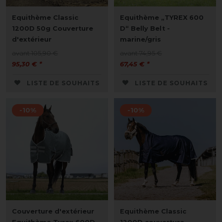
Equithème Classic
Equithème „TYREX 600
1200D 50g Couverture
D“ Belly Belt -
d'extérieur
marine/gris
avant 105,90 €
avant 74,95 €
95,30 € *
67,45 € *
LISTE DE SOUHAITS
LISTE DE SOUHAITS
-10%
-10%
Couverture d'extérieur
Equithème Classic