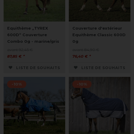
Equithème „TYREX
Couverture d'extérieur
600D“ Couverture
Equithème Classic 600D
Combo 0g - marine/gris
0g
avant 92,45 €
avant 84,90 €
87,85 € *
76,40 € *
LISTE DE SOUHAITS
LISTE DE SOUHAITS
-10%
-10%