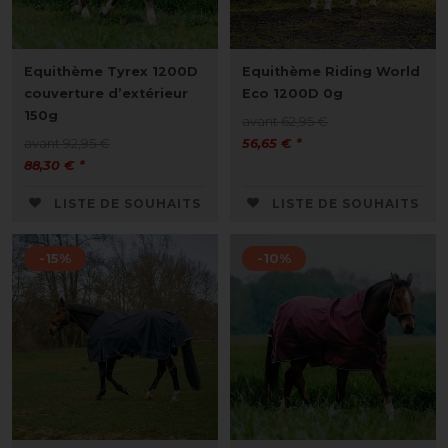
Equithème Tyrex 1200D
Equithème Riding World
couverture d’extérieur
Eco 1200D 0g
150g
avant 62,95 €
avant 92,95 €
56,65 € *
88,30 € *
LISTE DE SOUHAITS
LISTE DE SOUHAITS
-15%
-10%