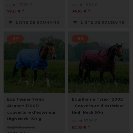
avant 75,95 €
avant 49,95 €
72,15 € *
34,95 € *
LISTE DE SOUHAITS
LISTE DE SOUHAITS
-5%
-5%
Equithème Tyrex
Equithème Tyrex 1200D
Aisance 1200D
– Couverture d’extérieur
couverture d’extérieur
High Neck 50g
High Neck 150 g
avant 87,95 €
avant 103,90 €
83,55 € *