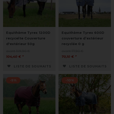
Equithème Tyrex 1200D
Equithème Tyrex 600D
recycelte Couverture
couverture d’extérieur
d'extérieur 50g
recyclée 0 g
avant 109,90 €
avant 77,90 €
104,40 € *
70,10 € *
LISTE DE SOUHAITS
LISTE DE SOUHAITS
-5%
-10%