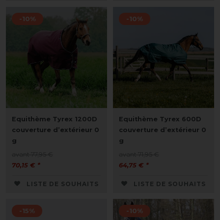
-10%
-10%
Equithème Tyrex 1200D
Equithème Tyrex 600D
couverture d’extérieur 0
couverture d’extérieur 0
g
g
avant 77,95 €
avant 71,95 €
70,15 € *
64,75 € *
LISTE DE SOUHAITS
LISTE DE SOUHAITS
-15%
-10%