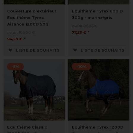
Couverture d’extérieur
Equithème Tyrex 600 D
Equithème Tyrex
300g - marine/gris
Aisance 1200D 50g
avant 85,95 €
avant 105,00 €
77,35 € *
94,50 € *
LISTE DE SOUHAITS
LISTE DE SOUHAITS
-5%
-10%
Equithème Classic
Equithème Tyrex 1200D