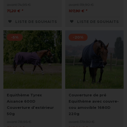
avant 74,95 €
avant 119,90 €
71,20 € *
107,90 € *
LISTE DE SOUHAITS
LISTE DE SOUHAITS
-5%
-20%
Equithème Tyrex
Couverture de pré
Aisance 600D
Equithème avec couvre-
Couverture d’extérieur
cou amovible 1680D
50g
220g
avant 78,95 €
avant 179,90 €