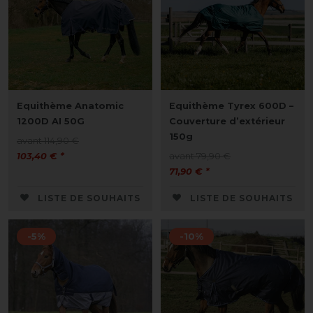
Equithème Anatomic
Equithème Tyrex 600D –
1200D AI 50G
Couverture d’extérieur
150g
avant 114,90 €
103,40 € *
avant 79,90 €
71,90 € *
LISTE DE SOUHAITS
LISTE DE SOUHAITS
-5%
-10%