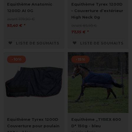
Equithème Anatomic
Equithème Tyrex 1200D
1200D AI 0G
– Couverture d’extérieur
High Neck 0g
avant 109,90 €
93,40 € *
avant 85,95 €
77,35 € *
LISTE DE SOUHAITS
LISTE DE SOUHAITS
-10%
-15%
Equithème Tyrex 1200D
Equithème „TYREX 600
Couverture pour poulain
D" 150g - bleu