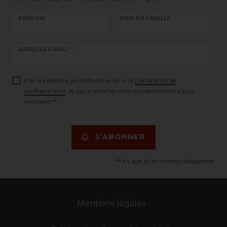
PRÉNOM
NOM DE FAMILLE
Ceres::Template.newsletterHoneypotLabel
ADRESSE E-MAIL **
Par la présente, je confirme avoir lu la
Déclaration de
confidentialité
. Je peux rétracter mon consentement à tout
moment.**
S’ABONNER
** Il s’agit d’un champ obligatoire.
Mentions légales