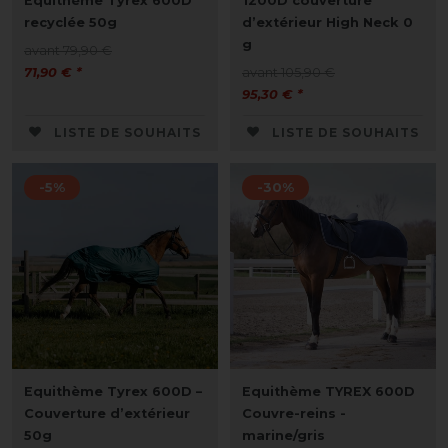
Equithème Tyrex 600D
1200D couverture
recyclée 50g
d’extérieur High Neck 0
g
avant 79,90 €
71,90 € *
avant 105,90 €
95,30 € *
LISTE DE SOUHAITS
LISTE DE SOUHAITS
-5%
-30%
Equithème Tyrex 600D –
Equithème TYREX 600D
Couverture d’extérieur
Couvre-reins -
50g
marine/gris