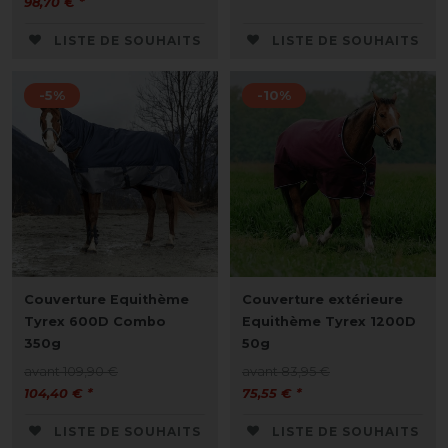
98,70 € *
LISTE DE SOUHAITS
LISTE DE SOUHAITS
-5%
-10%
Couverture Equithème
Couverture extérieure
Tyrex 600D Combo
Equithème Tyrex 1200D
350g
50g
avant 109,90 €
avant 83,95 €
104,40 € *
75,55 € *
LISTE DE SOUHAITS
LISTE DE SOUHAITS