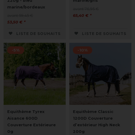
220g - bleu
marine/gris
marine/bordeaux
avant 76,95 €
avant 59,45 €
65,40 € *
53,50 € *
LISTE DE SOUHAITS
LISTE DE SOUHAITS
-5%
-10%
Equithème Tyrex
Equithème Classic
Aisance 600D
1200D Couverture
Couverture Extérieure
d’extérieur High Neck
0g
200g