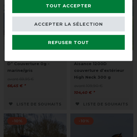
TOUT ACCEPTER
ACCEPTER LA SÉLECTION
REFUSER TOUT
Equithème „TYREX 600
Equithème Tyrex
D“ Couverture 0g -
Aisance 1200D
marine/gris
couverture d’extérieur
High Neck 300 g
avant 69,95 €
66,45 € *
avant 109,90 €
104,40 € *
LISTE DE SOUHAITS
LISTE DE SOUHAITS
-10%
-10%