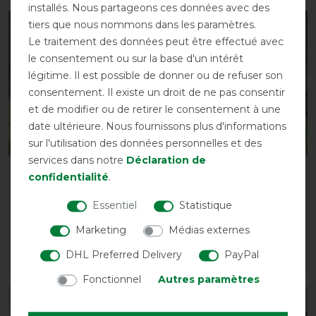
installés. Nous partageons ces données avec des
tiers que nous nommons dans les paramètres.
-5%
-10%
Le traitement des données peut être effectué avec
le consentement ou sur la base d'un intérêt
légitime. Il est possible de donner ou de refuser son
consentement. Il existe un droit de ne pas consentir
et de modifier ou de retirer le consentement à une
date ultérieure. Nous fournissons plus d'informations
sur l'utilisation des données personnelles et des
services dans notre
Déclaration de
Equithème „TYREX 600
Equithème TYREX 600D
confidentialité
.
D" High Neck -
"Aisance" 50g -
marine/gris
Marine/Gris
Essentiel
Statistique
avant 73,95 €
avant 73,95 €
Marketing
Médias externes
70,25 € *
66,55 € *
DHL Preferred Delivery
PayPal
LISTE DE SOUHAITS
LISTE DE SOUHAITS
Fonctionnel
Autres paramètres
-5%
-5%