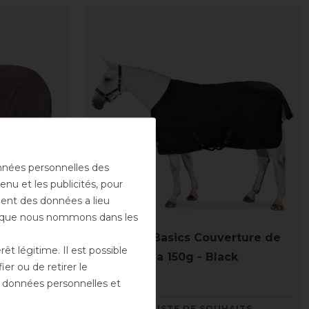
onnées personnelles des
enu et les publicités, pour
ement des données a lieu
rs que nous nommons dans les
s 24 Beta
Eskadron Basics Couverture de
t légitime. Il est possible
ré
pré Gamma 150g - Black
er ou de retirer le
nt 139,90 €
129,90 € *
es données personnelles et
AITS
LISTE DE SOUHAITS