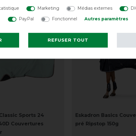
tatistique
Marketing
Médias externes
DH
PayPal
Fonctionnel
Autres paramètres
R
REFUSER TOUT
Classic Sports 24
Eskadron Basics Couve
0D Couvertures
pré Ripstop 150g
r