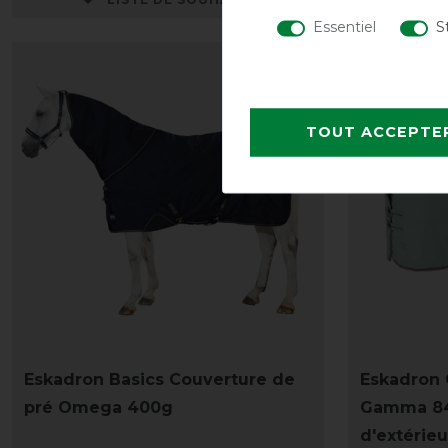
Essentiel
S
-20%
TOUT ACCEPTE
Eskadron Basics Couverture de
Eskadron 
pré Omega 400g
Gamma 84
d'extérieu