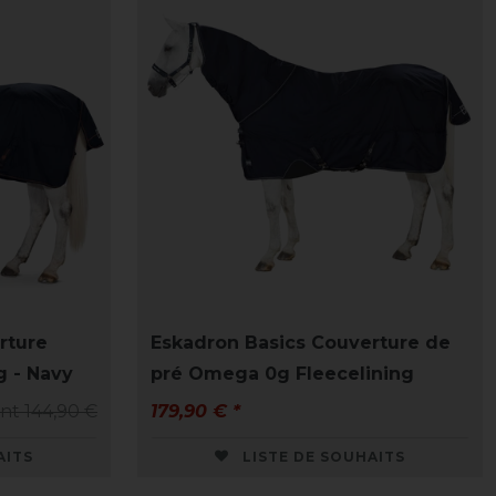
rture
Eskadron Basics Couverture de
 - Navy
pré Omega 0g Fleecelining
nt 144,90 €
179,90 € *
AITS
LISTE DE SOUHAITS