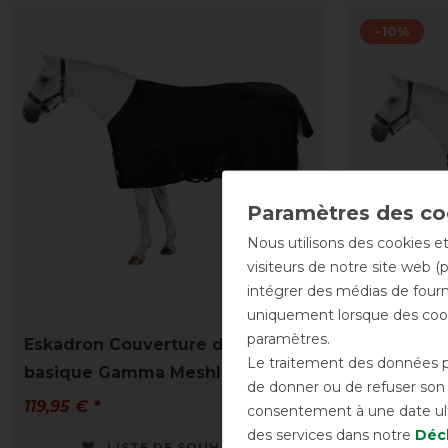
-10%
Nous utilisons des cookies et
visiteurs de notre site web (
intégrer des médias de fourni
uniquement lorsque des cook
paramètres.
Eskadron Couverture de pré
Eskadron 
Le traitement des données pe
basique Gamma Meshlining
pré Beta 
de donner ou de refuser son c
119,95 € *
139,45 € *
consentement à une date ulté
des services dans notre
Décl
LISTE DE SOUHAITS