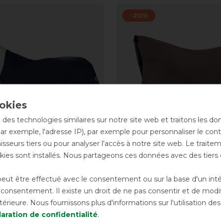
-20%
 des technologies similaires sur notre site web et traitons les d
par exemple, l'adresse IP), par exemple pour personnaliser le cont
sseurs tiers ou pour analyser l'accès à notre site web. Le trait
ies sont installés. Nous partageons ces données avec des tie
Basics Couverture de
Eskadron Classic Sport
ut être effectué avec le consentement ou sur la base d'un intérê
150g - Darknavy
1680D Couverture de p
onsentement. Il existe un droit de ne pas consentir et de modifi
avant 154,90 €
111,95 € *
ava
rieure. Nous fournissons plus d'informations sur l'utilisation d
aration de confidentialité
.
LISTE DE SOUHAITS
LISTE DE SOUH