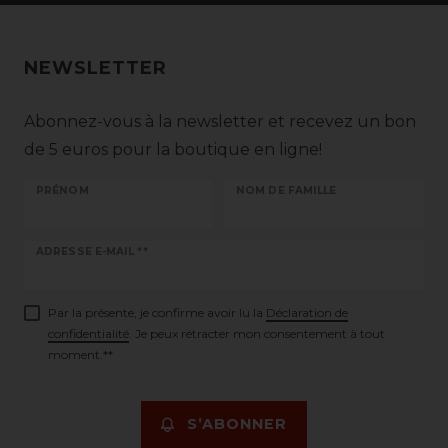
NEWSLETTER
Abonnez-vous à la newsletter et recevez un bon
de 5 euros pour la boutique en ligne!
PRÉNOM
NOM DE FAMILLE
Ceres::Template.newsletterHoneypotLabel
ADRESSE E-MAIL **
Par la présente, je confirme avoir lu la
Déclaration de
confidentialité
. Je peux rétracter mon consentement à tout
moment.**
S’ABONNER