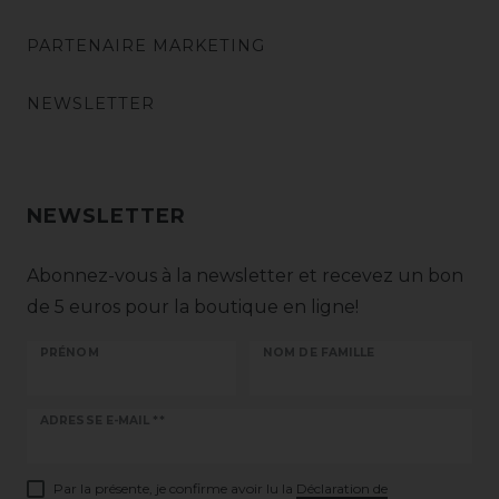
PARTENAIRE MARKETING
NEWSLETTER
NEWSLETTER
Abonnez-vous à la newsletter et recevez un bon
de 5 euros pour la boutique en ligne!
PRÉNOM
NOM DE FAMILLE
Ceres::Template.newsletterHoneypotLabel
ADRESSE E-MAIL **
Par la présente, je confirme avoir lu la
Déclaration de