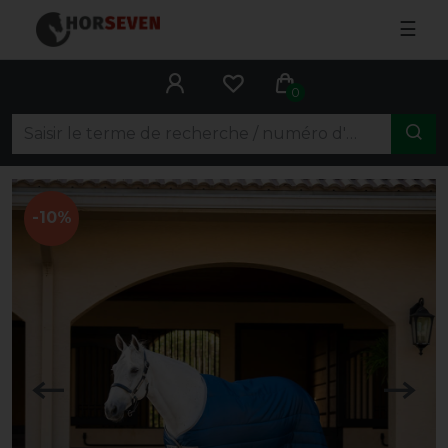
☰
0
-10%