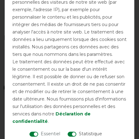
personnelles des visiteurs de notre site web (par
exemple, l'adresse IP), par exemple pour
DÉTAILS SUR LA SÉCURITÉ DES PRODUITS
personnaliser le contenu et les publicités, pour
intégrer des médias de fournisseurs tiers ou pour
analyser l'accès à notre site web. Le traitement des
Les accessoires parfaits pour vous
données a lieu uniquement lorsque des cookies sont
installés. Nous partageons ces données avec des
tiers que nous nommons dans les paramètres.
-10%
Le traitement des données peut être effectué avec
le consentement ou sur la base d'un intérêt
légitime. Il est possible de donner ou de refuser son
consentement. Il existe un droit de ne pas consentir
et de modifier ou de retirer le consentement à une
date ultérieure. Nous fournissons plus d'informations
Best-seller
sur l'utilisation des données personnelles et des
services dans notre
Déclaration de
Horseware Cordon de
confidentialité
.
queue élastique
Essentiel
Statistique
recouvert de PVC - Pièce