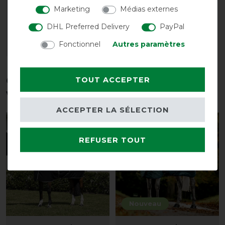
détachée
Marketing
Médias externes
avant 8,90 €
DHL Preferred Delivery
PayPal
8,05 € *
Fonctionnel
Autres paramètres
LISTE DE SOUHAITS
Ces produits pourraient également
TOUT ACCEPTER
vous intéresser
ACCEPTER LA SÉLECTION
-10%
-10%
REFUSER TOUT
Nouveau