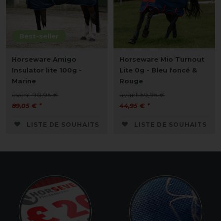
Best-seller
Horseware Amigo
Horseware Mio Turnout
Insulator lite 100g -
Lite 0g - Bleu foncé &
Marine
Rouge
avant 98,95 €
avant 59,95 €
89,05 € *
44,95 € *
LISTE DE SOUHAITS
LISTE DE SOUHAITS