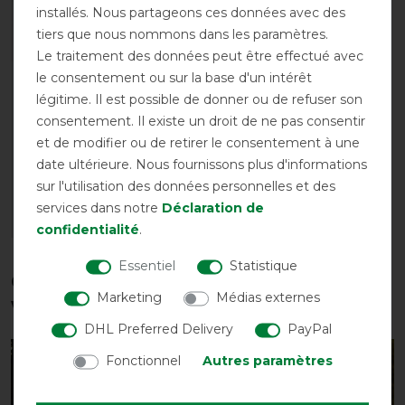
installés. Nous partageons ces données avec des
tiers que nous nommons dans les paramètres.
Best-seller
Le traitement des données peut être effectué avec
le consentement ou sur la base d'un intérêt
Horseware Cordon de
légitime. Il est possible de donner ou de refuser son
queue élastique
consentement. Il existe un droit de ne pas consentir
recouvert de PVC - Pièce
et de modifier ou de retirer le consentement à une
détachée
date ultérieure. Nous fournissons plus d'informations
avant 8,90 €
sur l'utilisation des données personnelles et des
8,05 € *
services dans notre
Déclaration de
LISTE DE SOUHAITS
confidentialité
.
Essentiel
Statistique
Ces produits pourraient également
Marketing
Médias externes
vous intéresser
DHL Preferred Delivery
PayPal
Fonctionnel
Autres paramètres
-35%
-20%