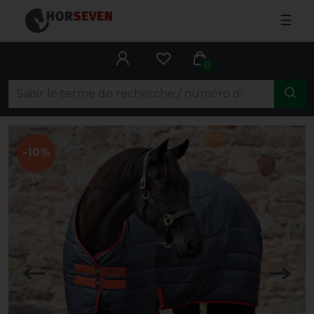
☰
0
-10%