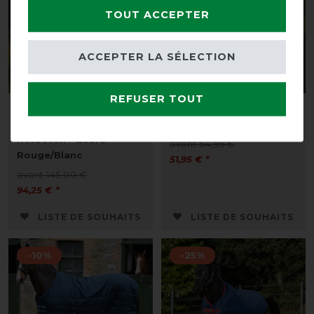
TOUT ACCEPTER
ACCEPTER LA SÉLECTION
REFUSER TOUT
Bucas Buzz Off Cou
HorSeven Fly Protection
complet de chez
- Blanc/marine
HorSeven - Zebré
avant 64,95 €
Rouge/Blanc
51,95 € *
avant 145,00 €
94,25 € *
LISTE DE SOUHAITS
LISTE DE SOUHAITS
-10%
-25%