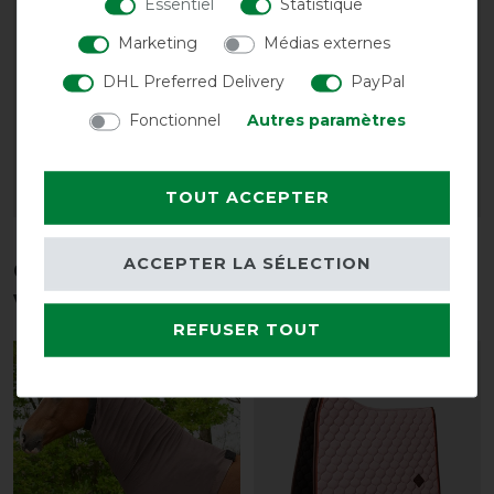
Essentiel
Statistique
Marketing
Médias externes
Kentucky Horsewear
Kentucky Horsewear
Skin Friendly
guêtres magnétiques
DHL Preferred Delivery
PayPal
Schabracke Velvet - Saut
d'écurie coussin de
Fonctionnel
Autres paramètres
rechange Recuptex
154,99 € *
44,99 € *
TOUT ACCEPTER
LISTE DE SOUHAITS
LISTE DE SOUHAITS
ACCEPTER LA SÉLECTION
Ces produits pourraient également
vous intéresser
REFUSER TOUT
-10%