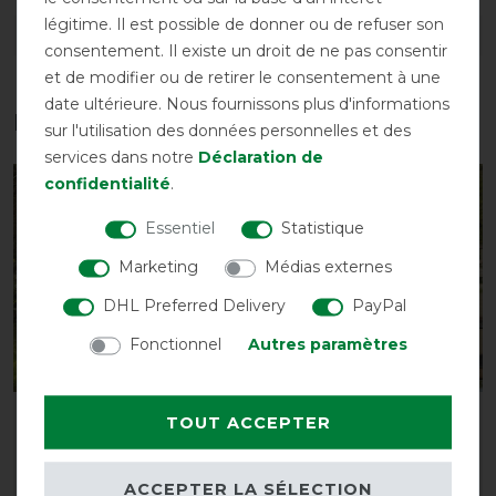
légitime. Il est possible de donner ou de refuser son
DÉTAILS SUR LA SÉCURITÉ DES PRODUITS
consentement. Il existe un droit de ne pas consentir
et de modifier ou de retirer le consentement à une
date ultérieure. Nous fournissons plus d'informations
Les accessoires parfaits pour vous
sur l'utilisation des données personnelles et des
services dans notre
Déclaration de
confidentialité
.
-10%
-10%
Essentiel
Statistique
Marketing
Médias externes
DHL Preferred Delivery
PayPal
Fonctionnel
Autres paramètres
Couvre-reins anti-
Couverture anti-
TOUT ACCEPTER
mouches QHP avec
mouches QHP Combo
franges
avec couvre-cou
ACCEPTER LA SÉLECTION