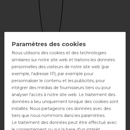
Nous utilisons des cookies et des technologies
Broderie
similaires sur notre site web et traitons les données
possible
personnelles des visiteurs de notre site web (par
exemple, l'adresse IP), par exemple pour
personnaliser le contenu et les publicités, pour
intégrer des médias de fournisseurs tiers ou pour
analyser l'accès à notre site web. Le traitement des
données a lieu uniquement lorsque des cookies sont
installés. Nous partageons ces données avec des
tiers que nous nommons dans les paramètres.
Encolure
Gousset
Fermeture
possible
d'aisance
frontale double
Le traitement des données peut être effectué avec
le consentement ou sur la base d'un intérêt