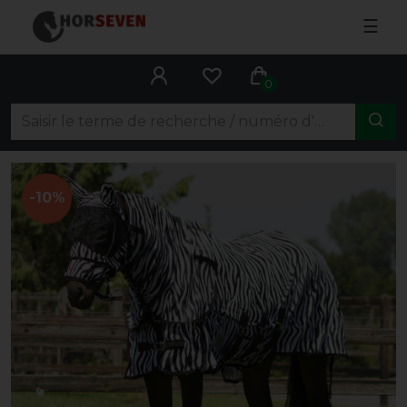
☰
0
-10%