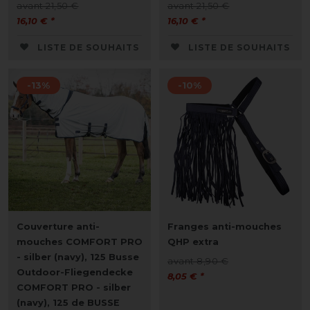
avant 21,50 €
avant 21,50 €
16,10 € *
16,10 € *
LISTE DE SOUHAITS
LISTE DE SOUHAITS
-13%
-10%
Couverture anti-
Franges anti-mouches
mouches COMFORT PRO
QHP extra
- silber (navy), 125 Busse
avant 8,90 €
Outdoor-Fliegendecke
8,05 € *
COMFORT PRO - silber
(navy), 125 de BUSSE