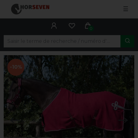
☰
0
-10%