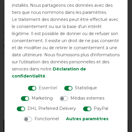
installés. Nous partageons ces données avec des
-10%
-10%
tiers que nous nommons dans les paramètres.
Le traitement des données peut être effectué avec
le consentement ou sur la base d'un intérêt
légitime. Il est possible de donner ou de refuser son
consentement. Il existe un droit de ne pas consentir
et de modifier ou de retirer le consentement à une
date ultérieure. Nous fournissons plus d'informations
sur l'utilisation des données personnelles et des
services dans notre
Déclaration de
Couvre-reins en polaire
Sangle de couverture
confidentialité
.
QHP avec ornement
QHP - 1 paire
avant 29,95 €
avant 5,95 €
Essentiel
Statistique
26,95 € *
5,35 € *
Marketing
Médias externes
1
DHL Preferred Delivery
PayPal
LISTE DE SOUHAITS
LISTE DE SOUHAITS
Fonctionnel
Autres paramètres
-10%
-10%