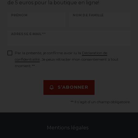
de 5 euros pour la boutique en ligne!
PRÉNOM
NOM DE FAMILLE
Ceres::Template.newsletterHoneypotLabel
ADRESSE E-MAIL **
Par la présente, je confirme avoir lu la
Déclaration de
confidentialité
. Je peux rétracter mon consentement à tout
moment.**
S’ABONNER
** Il s’agit d’un champ obligatoire.
Mentions légales