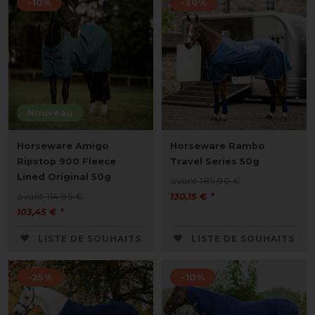
-10%
-30%
Nouveau
Horseware Amigo
Horseware Rambo
Ripstop 900 Fleece
Travel Series 50g
Lined Original 50g
avant 185,90 €
avant 114,95 €
130,15 € *
103,45 € *
LISTE DE SOUHAITS
LISTE DE SOUHAITS
-25%
-10%