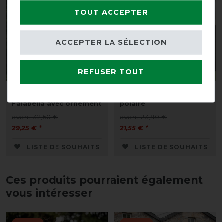
TOUT ACCEPTER
ACCEPTER LA SÉLECTION
Nouveau
Best-seller
REFUSER TOUT
Couverture polaire QHP
Protège-cou QHP en
Falabella avec ornement
polaire
avant 32,50 €
avant 23,90 €
29,25 € *
21,55 € *
LISTE DE SOUHAITS
LISTE DE SOUHAITS
Ces produits pourraient également
vous intéresser