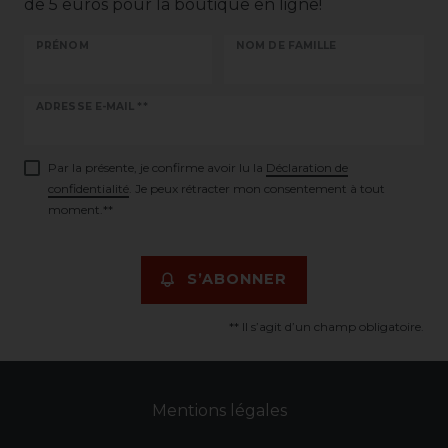
de 5 euros pour la boutique en ligne!
PRÉNOM
NOM DE FAMILLE
Ceres::Template.newsletterHoneypotLabel
ADRESSE E-MAIL **
Par la présente, je confirme avoir lu la
Déclaration de
confidentialité
. Je peux rétracter mon consentement à tout
moment.**
S’ABONNER
** Il s’agit d’un champ obligatoire.
Mentions légales