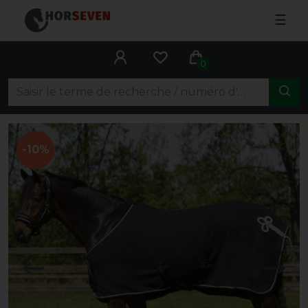
☰
0
-10%