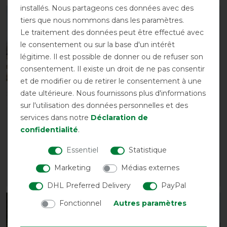
installés. Nous partageons ces données avec des
-10%
-10%
tiers que nous nommons dans les paramètres.
Le traitement des données peut être effectué avec
le consentement ou sur la base d'un intérêt
légitime. Il est possible de donner ou de refuser son
consentement. Il existe un droit de ne pas consentir
et de modifier ou de retirer le consentement à une
date ultérieure. Nous fournissons plus d'informations
sur l'utilisation des données personnelles et des
services dans notre
Déclaration de
Couvre-reins en polaire
Extension de poitrine
confidentialité
.
QHP avec ornement
QHP Classic 150g
avant 29,95 €
avant 9,90 €
Essentiel
Statistique
26,95 € *
8,95 € *
Marketing
Médias externes
LISTE DE SOUHAITS
LISTE DE SOUHAITS
DHL Preferred Delivery
PayPal
Fonctionnel
Autres paramètres
-10%
-10%