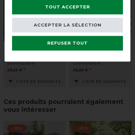
TOUT ACCEPTER
ACCEPTER LA SÉLECTION
Nouveau
REFUSER TOUT
Couverture polaire QHP
Couvre-reins en polaire
Falabella avec ornement
QHP avec ornement
avant 32,50 €
avant 29,95 €
29,25 € *
26,95 € *
LISTE DE SOUHAITS
LISTE DE SOUHAITS
Ces produits pourraient également
vous intéresser
-10%
-25%