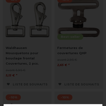
Best-seller
Waldhausen
Fermetures de
Mousquetons pour
couvertures QHP
bouclage frontal
avant 2,95 €
Couvertures, 2 pcs.
2,65 € *
avant 5,95 €
5,15 € *
LISTE DE SOUHAITS
LISTE DE SOUHAITS
-10%
-10%