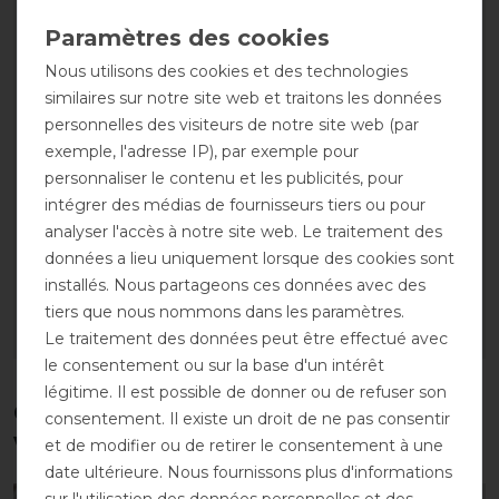
Nous utilisons des cookies et des technologies
similaires sur notre site web et traitons les données
personnelles des visiteurs de notre site web (par
exemple, l'adresse IP), par exemple pour
personnaliser le contenu et les publicités, pour
Sangle de couverture
Sangle de couverture
intégrer des médias de fournisseurs tiers ou pour
QHP - 1 paire
QHP - 1 paire
analyser l'accès à notre site web. Le traitement des
avant 5,95 €
avant 5,95 €
données a lieu uniquement lorsque des cookies sont
5,35 € *
5,35 € *
installés. Nous partageons ces données avec des
1
1
tiers que nous nommons dans les paramètres.
Le traitement des données peut être effectué avec
LISTE DE SOUHAITS
LISTE DE SOUHAITS
le consentement ou sur la base d'un intérêt
légitime. Il est possible de donner ou de refuser son
Ces produits pourraient également
consentement. Il existe un droit de ne pas consentir
vous intéresser
et de modifier ou de retirer le consentement à une
date ultérieure. Nous fournissons plus d'informations
sur l'utilisation des données personnelles et des