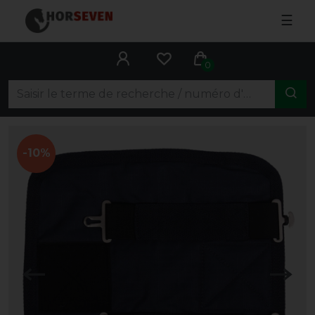
☰
0
-10%