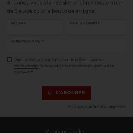
Abonnez-vous à la newsletter et recevez un bon
de 5 euros pour la boutique en ligne!
PRÉNOM
NOM DE FAMILLE
Ceres::Template.newsletterHoneypotLabel
ADRESSE E-MAIL **
Par la présente, je confirme avoir lu la
Déclaration de
confidentialité
. Je peux rétracter mon consentement à tout
moment.**
S’ABONNER
** Il s’agit d’un champ obligatoire.
Mentions légales