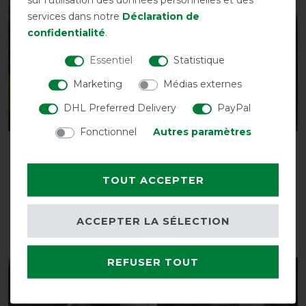
-13%
-13%
services dans notre
Déclaration de
confidentialité
.
Essentiel
Statistique
Marketing
Médias externes
DHL Preferred Delivery
PayPal
Fonctionnel
Autres paramètres
Busse Liner 3D Air SL
Busse Masque anti-
mouches Twin Fit Flexi
avant 35,00 €
Plus
TOUT ACCEPTER
30,45 € *
avant 39,00 €
33,90 € *
ACCEPTER LA SÉLECTION
LISTE DE SOUHAITS
LISTE DE SOUHAITS
REFUSER TOUT
-13%
-13%