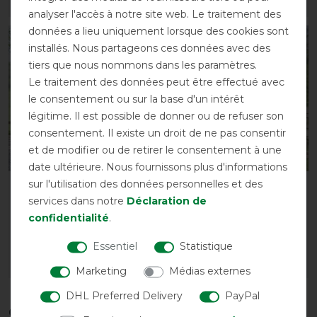
LISTE DE SOUHAITS
LISTE DE SOUHAITS
analyser l'accès à notre site web. Le traitement des
données a lieu uniquement lorsque des cookies sont
-13%
-10%
installés. Nous partageons ces données avec des
tiers que nous nommons dans les paramètres.
Le traitement des données peut être effectué avec
le consentement ou sur la base d'un intérêt
légitime. Il est possible de donner ou de refuser son
consentement. Il existe un droit de ne pas consentir
et de modifier ou de retirer le consentement à une
date ultérieure. Nous fournissons plus d'informations
sur l'utilisation des données personnelles et des
Waldhausen Couverture
Couverture anti-eczéma
services dans notre
Déclaration de
anti-eczéma
QHP
confidentialité
.
avant 89,95 €
avant 67,95 €
78,25 € *
61,15 € *
Essentiel
Statistique
LISTE DE SOUHAITS
LISTE DE SOUHAITS
Marketing
Médias externes
DHL Preferred Delivery
PayPal
Ces produits pourraient également