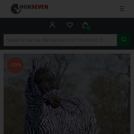
☰
0
-10%