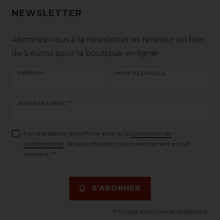
NEWSLETTER
Abonnez-vous à la newsletter et recevez un bon
de 5 euros pour la boutique en ligne!
PRÉNOM
NOM DE FAMILLE
Ceres::Template.newsletterHoneypotLabel
ADRESSE E-MAIL **
Par la présente, je confirme avoir lu la
Déclaration de
confidentialité
. Je peux rétracter mon consentement à tout
moment.**
S’ABONNER
** Il s’agit d’un champ obligatoire.