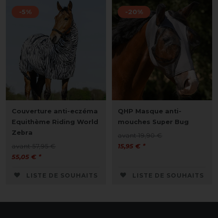
-5%
-20%
Couverture anti-eczéma
QHP Masque anti-
Equithème Riding World
mouches Super Bug
Zebra
avant 19,90 €
avant 57,95 €
15,95 € *
55,05 € *
LISTE DE SOUHAITS
LISTE DE SOUHAITS