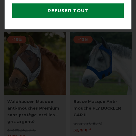
56,25 € *
avant 21,50 €
REFUSER TOUT
16,10 € *
LISTE DE SOUHAITS
LISTE DE SOUHAITS
-13%
-13%
Waldhausen Masque
Busse Masque Anti-
anti-mouches Premium
mouche FLY BUCKLER
sans protège-oreilles -
GAP II
gris argenté
avant 36,85 €
avant 24,90 €
32,10 € *