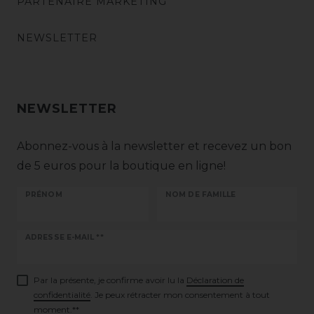
PARTENAIRE MARKETING
NEWSLETTER
NEWSLETTER
Abonnez-vous à la newsletter et recevez un bon
de 5 euros pour la boutique en ligne!
PRÉNOM
NOM DE FAMILLE
Ceres::Template.newsletterHoneypotLabel
ADRESSE E-MAIL **
Par la présente, je confirme avoir lu la
Déclaration de
confidentialité
. Je peux rétracter mon consentement à tout
moment.**