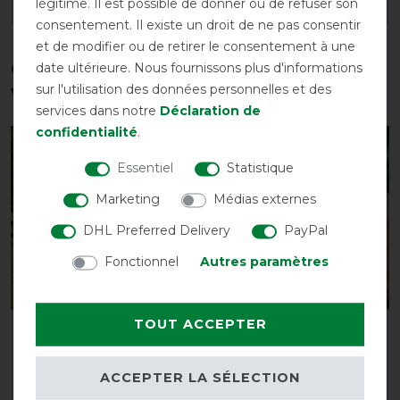
légitime. Il est possible de donner ou de refuser son
LISTE DE SOUHAITS
LISTE DE SOUHAITS
consentement. Il existe un droit de ne pas consentir
et de modifier ou de retirer le consentement à une
Ces produits pourraient également
date ultérieure. Nous fournissons plus d'informations
sur l'utilisation des données personnelles et des
vous intéresser
services dans notre
Déclaration de
confidentialité
.
-25%
-25%
Essentiel
Statistique
Marketing
Médias externes
DHL Preferred Delivery
PayPal
Fonctionnel
Autres paramètres
TOUT ACCEPTER
Weatherbeeta Kool Coat
Weatherbeeta Deluxe
Classic with Surcingles III
Stretch Bug Eye Saver
Combo Neck
with Ears - Masque Anti-
ACCEPTER LA SÉLECTION
mouche
avant 75,00 €