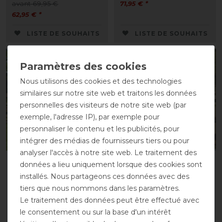
avant 69,95 €
71,95 € *
62,95 € *
LISTE DE SOUHAITS
LISTE DE SOUHAITS
-10%
-10%
Nous utilisons des cookies et des technologies
similaires sur notre site web et traitons les données
personnelles des visiteurs de notre site web (par
exemple, l'adresse IP), par exemple pour
personnaliser le contenu et les publicités, pour
intégrer des médias de fournisseurs tiers ou pour
analyser l'accès à notre site web. Le traitement des
Chemise anti-mouches
Couverture anti-
données a lieu uniquement lorsque des cookies sont
QHP avec couvre-cou
mouches QHP Combo
installés. Nous partageons ces données avec des
avec couvre-cou
avant 79,95 €
tiers que nous nommons dans les paramètres.
71,95 € *
avant 84,95 €
Le traitement des données peut être effectué avec
76,45 € *
le consentement ou sur la base d'un intérêt