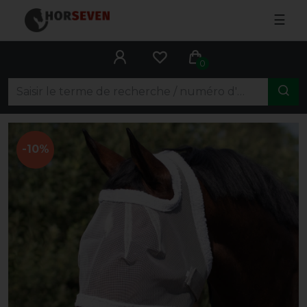
☰
0
-10%