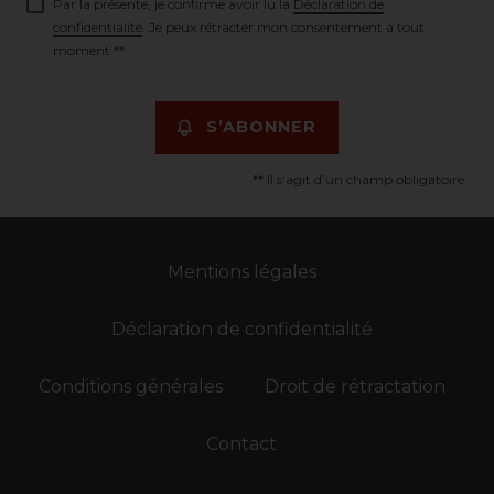
Par la présente, je confirme avoir lu la
Déclaration de
confidentialité
. Je peux rétracter mon consentement à tout
moment.**
S’ABONNER
** Il s’agit d’un champ obligatoire.
Mentions légales
Déclaration de confidentialité
Conditions générales
Droit de rétractation
Contact