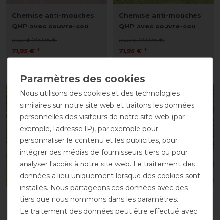
Chemise anti-mouches
Chemise anti-mouches
QHP avec couvre-cou
QHP avec couvre-cou
avant 79,95 €
avant 79,95 €
71,95 € *
71,95 € *
LISTE DE SOUHAITS
LISTE DE SOUHAITS
Nous utilisons des cookies et des technologies
-10%
-10%
similaires sur notre site web et traitons les données
personnelles des visiteurs de notre site web (par
exemple, l'adresse IP), par exemple pour
personnaliser le contenu et les publicités, pour
intégrer des médias de fournisseurs tiers ou pour
analyser l'accès à notre site web. Le traitement des
données a lieu uniquement lorsque des cookies sont
installés. Nous partageons ces données avec des
Chemise anti-mouches
Couvre-reins anti-
tiers que nous nommons dans les paramètres.
QHP avec couvre-cou
mouches QHP avec
Le traitement des données peut être effectué avec
franges