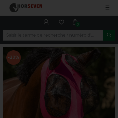
☰
0
-20%