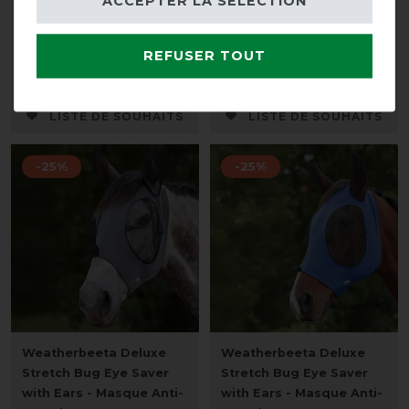
ACCEPTER LA SÉLECTION
Zèbre & Neck
mouches HKM avec
couvre-cou amovible
avant 175,00 €
REFUSER TOUT
157,50 € *
avant 46,95 €
39,90 € *
LISTE DE SOUHAITS
LISTE DE SOUHAITS
-25%
-25%
Weatherbeeta Deluxe
Weatherbeeta Deluxe
Stretch Bug Eye Saver
Stretch Bug Eye Saver
with Ears - Masque Anti-
with Ears - Masque Anti-