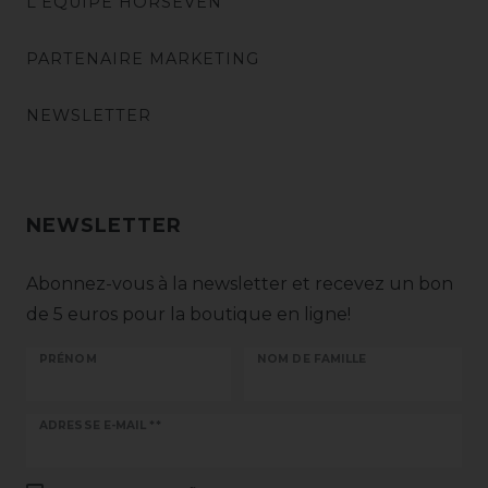
L'ÉQUIPE HORSEVEN
PARTENAIRE MARKETING
NEWSLETTER
NEWSLETTER
Abonnez-vous à la newsletter et recevez un bon
de 5 euros pour la boutique en ligne!
PRÉNOM
NOM DE FAMILLE
Ceres::Template.newsletterHoneypotLabel
ADRESSE E-MAIL **