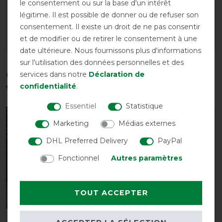
avant 79,95 €
le consentement ou sur la base d'un intérêt
71,95 € *
avant 69,95 €
légitime. Il est possible de donner ou de refuser son
62,95 € *
consentement. Il existe un droit de ne pas consentir
et de modifier ou de retirer le consentement à une
LISTE DE SOUHAITS
LISTE DE SOUHAITS
date ultérieure. Nous fournissons plus d'informations
sur l'utilisation des données personnelles et des
Ces produits pourraient également
services dans notre
Déclaration de
confidentialité
.
vous intéresser
Essentiel
Statistique
-10%
-15%
Marketing
Médias externes
DHL Preferred Delivery
PayPal
Fonctionnel
Autres paramètres
TOUT ACCEPTER
Bucas Buzz-Off Rain
Couvre-reins anti-