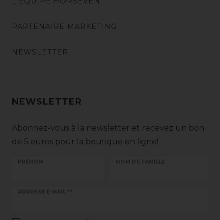
L'ÉQUIPE HORSEVEN
PARTENAIRE MARKETING
NEWSLETTER
NEWSLETTER
Abonnez-vous à la newsletter et recevez un bon
de 5 euros pour la boutique en ligne!
PRÉNOM
NOM DE FAMILLE
Ceres::Template.newsletterHoneypotLabel
ADRESSE E-MAIL **