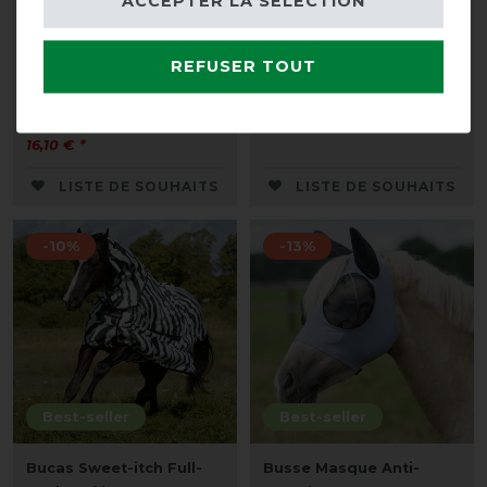
ACCEPTER LA SÉLECTION
Weatherbeeta Deluxe
Couvre-reins anti-
Stretch Bug Eye Saver
mouches HKM avec
REFUSER TOUT
with Ears - Masque Anti-
couvre-cou amovible
mouche
avant 46,95 €
avant 21,50 €
39,90 € *
16,10 € *
LISTE DE SOUHAITS
LISTE DE SOUHAITS
-10%
-13%
Best-seller
Best-seller
Bucas Sweet-itch Full-
Busse Masque Anti-