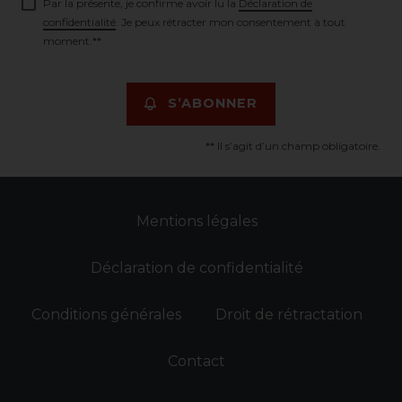
Par la présente, je confirme avoir lu la
Déclaration de
confidentialité
. Je peux rétracter mon consentement à tout
moment.**
S’ABONNER
** Il s’agit d’un champ obligatoire.
Mentions légales
Déclaration de confidentialité
Conditions générales
Droit de rétractation
Contact