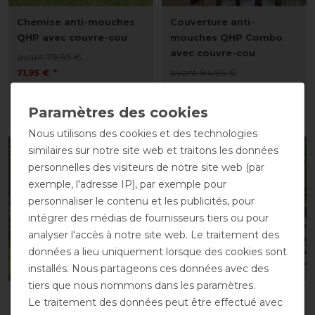
Chemise anti-mouches
Couverture anti-
QHP avec couvre-cou
mouches QHP Combo
avec couvre-cou
avant 79,95 €
71,95 € *
avant 84,95 €
76,45 € *
LISTE DE SOUHAITS
LISTE DE SOUHAITS
Nous utilisons des cookies et des technologies
similaires sur notre site web et traitons les données
-10%
-10%
personnelles des visiteurs de notre site web (par
exemple, l'adresse IP), par exemple pour
personnaliser le contenu et les publicités, pour
intégrer des médias de fournisseurs tiers ou pour
analyser l'accès à notre site web. Le traitement des
données a lieu uniquement lorsque des cookies sont
installés. Nous partageons ces données avec des
tiers que nous nommons dans les paramètres.
Couvre-reins anti-
Chemise anti-mouches
Le traitement des données peut être effectué avec
mouches QHP avec
QHP avec couvre-cou