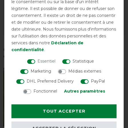
le consentement ou sur la base d'un intérêt
franges
avant 79,95 €
légitime. Il est possible de donner ou de refuser son
avant 69,95 €
71,95 € *
consentement. Il existe un droit de ne pas consentir
62,95 € *
et de modifier ou de retirer le consentement à une
date ultérieure. Nous fournissons plus d'informations
LISTE DE SOUHAITS
LISTE DE SOUHAITS
sur l'utilisation des données personnelles et des
services dans notre
Déclaration de
Ces produits pourraient également
confidentialité
.
vous intéresser
Essentiel
Statistique
Marketing
Médias externes
-25%
-15%
DHL Preferred Delivery
PayPal
Fonctionnel
Autres paramètres
TOUT ACCEPTER