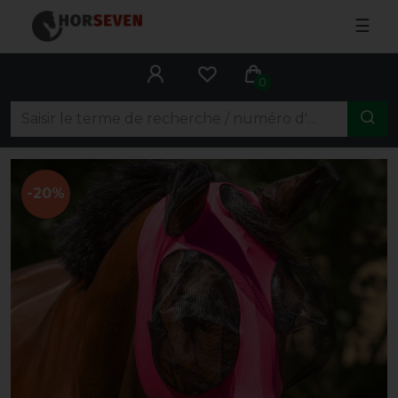
☰
0
-20%