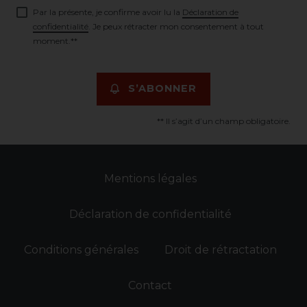
Par la présente, je confirme avoir lu la
Déclaration de
confidentialité
. Je peux rétracter mon consentement à tout
moment.**
S’ABONNER
** Il s’agit d’un champ obligatoire.
Mentions légales
Déclaration de confidentialité
Conditions générales
Droit de rétractation
Contact