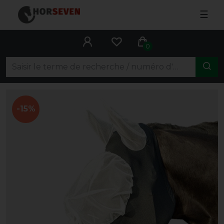
☰
0
-15%