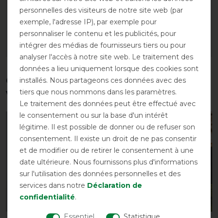
avec sangle croisée
avant 25,95 €
personnelles des visiteurs de notre site web (par
avant 41,95 €
22,05 € *
exemple, l'adresse IP), par exemple pour
35,65 € *
personnaliser le contenu et les publicités, pour
intégrer des médias de fournisseurs tiers ou pour
LISTE DE SOUHAITS
LISTE DE SOUHAITS
analyser l'accès à notre site web. Le traitement des
données a lieu uniquement lorsque des cookies sont
Ces produits pourraient également
installés. Nous partageons ces données avec des
vous intéresser
tiers que nous nommons dans les paramètres.
Le traitement des données peut être effectué avec
le consentement ou sur la base d'un intérêt
-13%
-10%
légitime. Il est possible de donner ou de refuser son
consentement. Il existe un droit de ne pas consentir
et de modifier ou de retirer le consentement à une
date ultérieure. Nous fournissons plus d'informations
sur l'utilisation des données personnelles et des
services dans notre
Déclaration de
confidentialité
.
Essentiel
Statistique