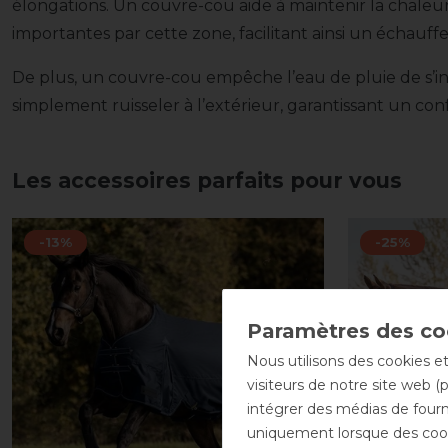
élongations. Un couvre-cou aide à maintenir la chaleur
importantes par cette zone, facilitant ainsi un échauff
De plus, un couvre-cou empêche l’eau de pluie de s’inf
simplement ruisseler à l’extérieur, garantissant un con
Les accessoires parfaits pour vous
-13%
-25%
Nous utilisons des cookies et
visiteurs de notre site web (
intégrer des médias de fourni
uniquement lorsque des cook