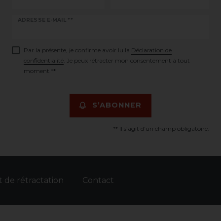
Ceres::Template.newsletterHoneypotLabel
ADRESSE E-MAIL **
Par la présente, je confirme avoir lu la
Déclaration de
confidentialité
. Je peux rétracter mon consentement à tout
moment.**
S’ABONNER
** Il s’agit d’un champ obligatoire.
t de rétractation
Contact