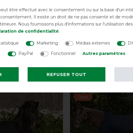
ut être effectué avec le consentement ou sur la base d'un intérê
onsentement. Il existe un droit de ne pas consentir et de modifi
rieure. Nous fournissons plus d'informations sur l'utilisation d
aration de confidentialité
.
en couverture
Waldhausen couvertur
r Arctic Light 0 g
d’extérieur Nordic Ligh
tatistique
Marketing
Médias externes
DH
avant 109,95 €
65,20 € *
av
PayPal
Fonctionnel
Autres paramètres
LISTE DE SOUHAITS
LISTE DE SOUH
R
REFUSER TOUT
us intéresser
-13%