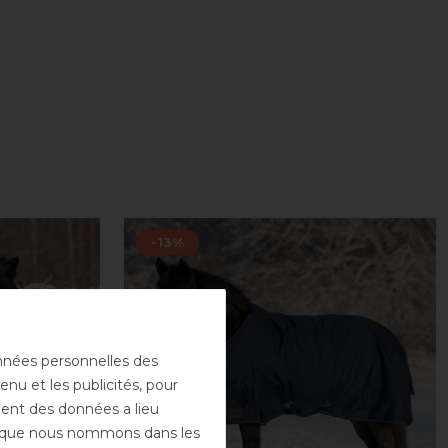
-13%
onnées personnelles des
enu et les publicités, pour
ement des données a lieu
rs que nous nommons dans les