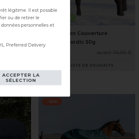
t légitime. Il est possible
er ou de retirer le
Best-seller
es données personnelles et
e
Waldhausen Couverture
t 0 g
Outdoor Nordic 50g
L Preferred Delivery
ant 74,95 €
65,20 € *
avant 74,95 €
AITS
LISTE DE SOUHAITS
ACCEPTER LA
SÉLECTION
-10%