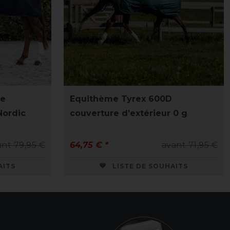
re
Equithème Tyrex 600D
Nordic
couverture d’extérieur 0 g
ant 79,95 €
64,75 € *
avant 71,95 €
AITS
LISTE DE SOUHAITS