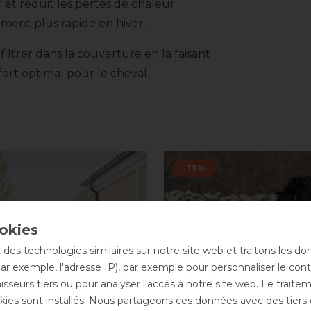
 et réduit les pertes de chaleur
ement plus rapide en hiver.
iltrer dans la couverture en la faisant
fort optimal pour le cheval.
-13%
 des technologies similaires sur notre site web et traitons les d
par exemple, l'adresse IP), par exemple pour personnaliser le cont
sseurs tiers ou pour analyser l'accès à notre site web. Le trait
ies sont installés. Nous partageons ces données avec des tie