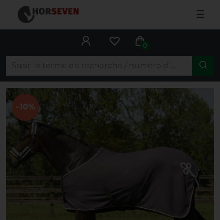
☰
0
-10%