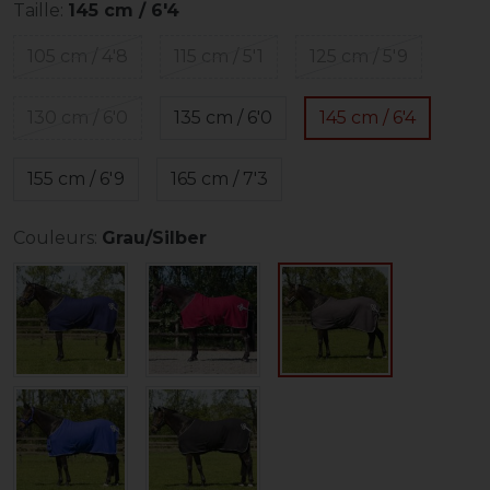
Taille:
145 cm / 6'4
105 cm / 4'8
115 cm / 5'1
125 cm / 5'9
130 cm / 6'0
135 cm / 6'0
145 cm / 6'4
155 cm / 6'9
165 cm / 7'3
Couleurs:
Grau/Silber