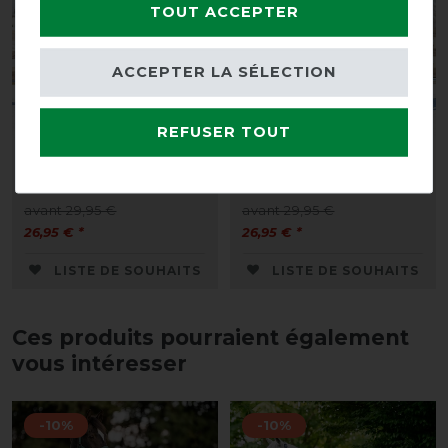
TOUT ACCEPTER
ACCEPTER LA SÉLECTION
REFUSER TOUT
Couvre-reins en polaire
Couvre-reins en polaire
QHP avec ornement
QHP avec ornement
avant 29,95 €
avant 29,95 €
26,95 € *
26,95 € *
LISTE DE SOUHAITS
LISTE DE SOUHAITS
Ces produits pourraient également
vous intéresser
-10%
-10%