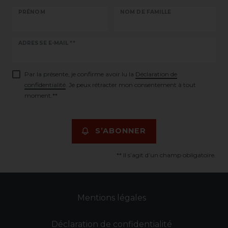
PRÉNOM
NOM DE FAMILLE
Ceres::Template.newsletterHoneypotLabel
ADRESSE E-MAIL **
Par la présente, je confirme avoir lu la
Déclaration de
confidentialité
. Je peux rétracter mon consentement à tout
moment.**
S’ABONNER
** Il s’agit d’un champ obligatoire.
Mentions légales
Déclaration de confidentialité