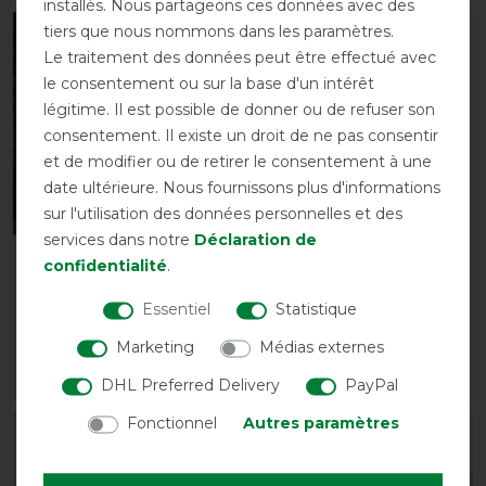
installés. Nous partageons ces données avec des
tiers que nous nommons dans les paramètres.
-10%
-10%
Le traitement des données peut être effectué avec
le consentement ou sur la base d'un intérêt
légitime. Il est possible de donner ou de refuser son
consentement. Il existe un droit de ne pas consentir
et de modifier ou de retirer le consentement à une
date ultérieure. Nous fournissons plus d'informations
Nouveau
sur l'utilisation des données personnelles et des
services dans notre
Déclaration de
Couverture polaire QHP
Extension de poitrine
confidentialité
.
Falabella avec ornement
QHP Classic 150g
Essentiel
Statistique
avant 32,50 €
avant 9,90 €
29,25 € *
8,95 € *
Marketing
Médias externes
LISTE DE SOUHAITS
LISTE DE SOUHAITS
DHL Preferred Delivery
PayPal
Fonctionnel
Autres paramètres
-10%
-10%