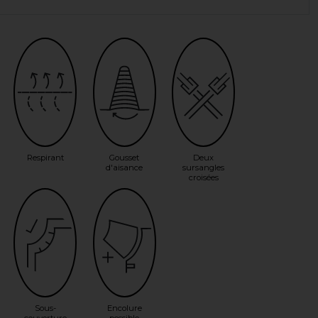
Respirant
Gousset
Deux
d'aisance
sursangles
croisées
Sous-
Encolure