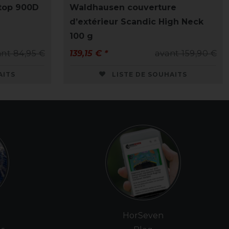
top 900D
Waldhausen couverture
d’extérieur Scandic High Neck
100 g
nt 84,95 €
139,15 € *
avant 159,90 €
AITS
LISTE DE SOUHAITS
e
HorSeven