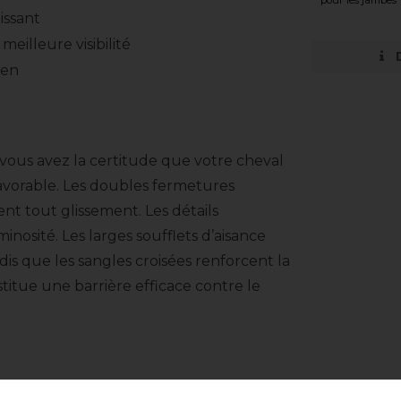
pour les jambes
issant
meilleure visibilité
sen
vous avez la certitude que votre cheval
vorable. Les doubles fermetures
t tout glissement. Les détails
minosité. Les larges soufflets d’aisance
 que les sangles croisées renforcent la
stitue une barrière efficace contre le