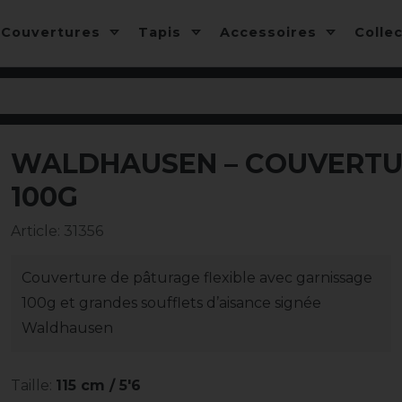
Couvertures
Tapis
Accessoires
Colle
WALDHAUSEN – COUVERTUR
-13%
100G
Article
:
31356
Couverture de pâturage flexible avec garnissage
100g et grandes soufflets d’aisance signée
Waldhausen
Taille:
115 cm / 5'6