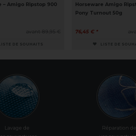
 – Amigo Ripstop 900
Horseware Amigo Rips
Pony Turnout 50g
avant 89,95 €
76,45 € *
ava
LISTE DE SOUHAITS
LISTE DE SOUH
Lavage de
Réparation d