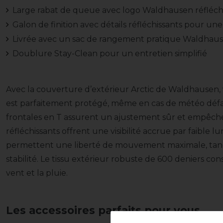
Large rabat de queue avec logo Waldhausen réfléch
Galon de finition avec détails réfléchissants pour une 
Livrée avec un sac de rangement pratique Waldhau
Doublure Stay-Clean pour un entretien simplifié
Avec la couverture d’extérieur Arctic de Waldhausen, 
est parfaitement protégé, même en cas de météo défa
frontales en T assurent un ajustement sûr et empêchen
réfléchissants offrent une visibilité accrue par faible lu
permettent une liberté de mouvement maximale, tandis
stabilité. Le tissu extérieur robuste de 600 deniers con
vent et la pluie.
Les accessoires parfaits pour vous