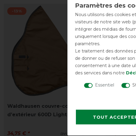
-13%
-13%
Nous utilisons des cookies et
visiteurs de notre site web (
intégrer des médias de fourni
uniquement lorsque des cook
paramètres.
Le traitement des données pe
de donner ou de refuser son c
consentement à une date ulté
des services dans notre
Décl
Essentiel
S
Waldhausen couvre-cou
Waldhaus
d’extérieur 600D Light 0 g
d’extérie
TOUT ACCEPTE
34,75 € *
avant 39,95 €
34,75 € *