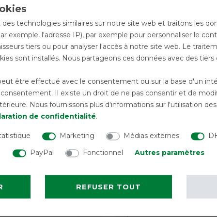
-13%
 des technologies similaires sur notre site web et traitons les d
par exemple, l'adresse IP), par exemple pour personnaliser le cont
sseurs tiers ou pour analyser l'accès à notre site web. Le trait
ies sont installés. Nous partageons ces données avec des tie
ut être effectué avec le consentement ou sur la base d'un intérê
onsentement. Il existe un droit de ne pas consentir et de modifi
rieure. Nous fournissons plus d'informations sur l'utilisation d
aration de confidentialité
.
tatistique
Marketing
Médias externes
DH
PayPal
Fonctionnel
Autres paramètres
en couvre-cou
Waldhausen Extension
ur 600D Light 0 g
poitrail – Couvertures A
R
REFUSER TOUT
avant 39,95 €
13,00 € *
av