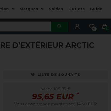
ction
Marques
Soldes
Outlets
Guide
0
0
E D’EXTÉRIEUR ARCTIC
-13%
-
LISTE DE SOUHAITS
avant 109,95 €
*
95,65 EUR
Vous économisez maintenant 14,30 EUR