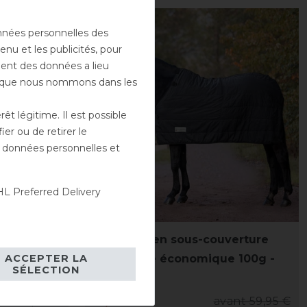
-13%
onnées personnelles des
enu et les publicités, pour
ement des données a lieu
rs que nous nommons dans les
t légitime. Il est possible
er ou de retirer le
es données personnelles et
L Preferred Delivery
 de
Waldhausen sous-couverture
ACCEPTER LA
rctic
thermique économique 100g -
SÉLECTION
noir
ant 14,90 €
52,15 € *
avant 59,95 €