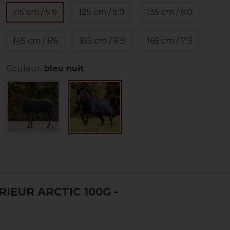
115 cm / 5'6
125 cm / 5'9
135 cm / 6'0
145 cm / 6'6
155 cm / 6'9
165 cm / 7'3
Couleur:
bleu nuit
IEUR ARCTIC 100G
-