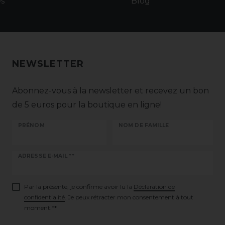
es
Blog
NEWSLETTER
Abonnez-vous à la newsletter et recevez un bon
de 5 euros pour la boutique en ligne!
PRÉNOM
NOM DE FAMILLE
Ceres::Template.newsletterHoneypotLabel
ADRESSE E-MAIL **
Par la présente, je confirme avoir lu la
Déclaration de
confidentialité
. Je peux rétracter mon consentement à tout
moment.**